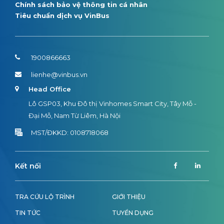
Chính sách bảo vệ thông tin cá nhân
Tiêu chuẩn dịch vụ VinBus
1900866663
lienhe@vinbus.vn
Head Office
Lô GSP03, Khu Đô thị Vinhomes Smart City, Tây Mỗ -
Đại Mỗ, Nam Từ Liêm, Hà Nội
MST/ĐKKD: 0108718068
Kết nối
TRA CỨU LỘ TRÌNH
GIỚI THIỆU
TIN TỨC
TUYỂN DỤNG