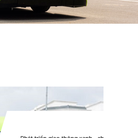
ao thông xanh - chìa khóa giải quyết ô