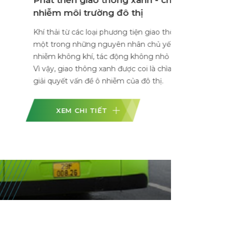
ường đô thị
loại phương tiện giao thông được nhận định là
g nguyên nhân chủ yếu gây nên tình trạng ô
, tác động không nhỏ đến sức khỏe con người.
ng xanh được coi là chìa khóa, là giải pháp tối ưu
ề ô nhiễm của đô thị.
TIẾT