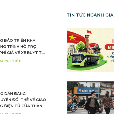
TIN TỨC NGÀNH GI
G BÁO TRIỂN KHAI
NG TRÌNH HỖ TRỢ
PHÍ GIÁ VÉ XE BUÝT TẠI
H PHỐ HỒ CHÍ MINH
M CHI TIẾT
G DẪN ĐĂNG
UYỂN ĐỔI THẺ VÉ GIAO
G ĐIỆN TỬ CỦA THÀNH
HÀ NỘI CHO KHÁCH