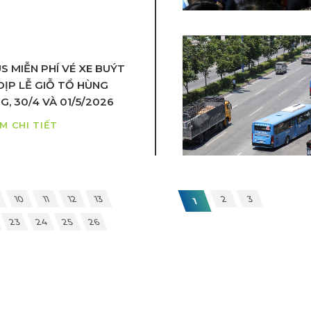
S MIỄN PHÍ VÉ XE BUÝT
DỊP LỄ GIỖ TỔ HÙNG
, 30/4 VÀ 01/5/2026
M CHI TIẾT
10
11
12
13
2
3
1
23
24
25
26