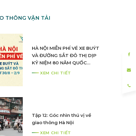
AO THÔNG VẬN TẢI
THÔNG BÁO TĂNG TẦN SUẤT
HÀ NỘI MIỄN PHÍ VÉ XE BUÝT
HOẠT ĐỘNG 02 TUYẾN BUÝT
VÀ ĐƯỜNG SẮT ĐÔ THỊ DỊP
ĐIỆN 16-2 VÀ 23 TẠI NHA
KỶ NIỆM 80 NĂM QUỐC
TRANG
KHÁNH
XEM CHI TIẾT
XEM CHI TIẾT
THÔNG BÁO ĐIỀU CHỈNH LỘ
Tập 12: Góc nhìn thú vị về
TRÌNH, MỞ RỘNG KẾT NỐI
giao thông Hà Nội
TỚI BỆNH VIỆN VINMEC
XEM CHI TIẾT
OCEAN PARK 2