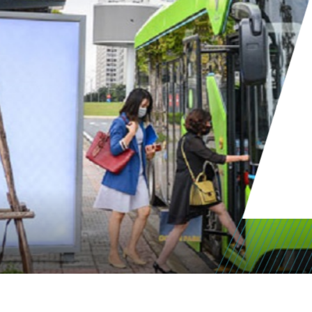
nhiễm môi tr
Khí thải từ các 
một trong nhữn
nhiễm không khí
Vì vậy, giao thô
giải quyết vấn đ
XEM CHI 