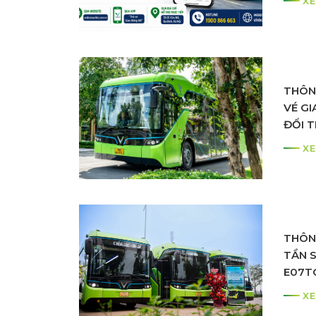
XE
HÀNG
THÔN
VÉ G
ĐỔI T
SANG
XE
THÔN
TẦN 
E07TC
XE