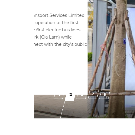
ervices Limited
 of the first
tric bus lines
am) while
he city's public
1
2
3
4
5