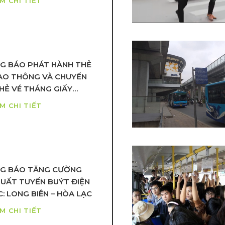
M CHI TIẾT
 SỬ DỤNG VINBUS
G BÁO PHÁT HÀNH THẺ
IAO THÔNG VÀ CHUYỂN
HẺ VÉ THÁNG GIẤY
 THẺ ĐIỆN TỬ
M CHI TIẾT
G BÁO TĂNG CƯỜNG
SUẤT TUYẾN BUÝT ĐIỆN
: LONG BIÊN – HÒA LẠC
M CHI TIẾT