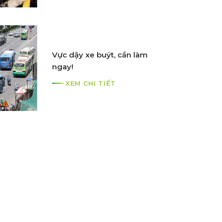
VinBus khai trương 2 tuyến
Vực dậy xe buýt, cần làm
xe buýt điện E06TC và E07TC
ngay!
- Lần đầu tiên kết nối Hà Nội
XEM CHI TIẾT
với khu công nghệ cao Hòa
XEM CHI TIẾT
Lạc