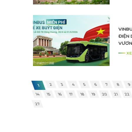
VINBU
ĐIỆN 
VƯƠNG
XE
2
3
4
5
6
7
8
9
1
14
15
16
17
18
19
20
21
22
27