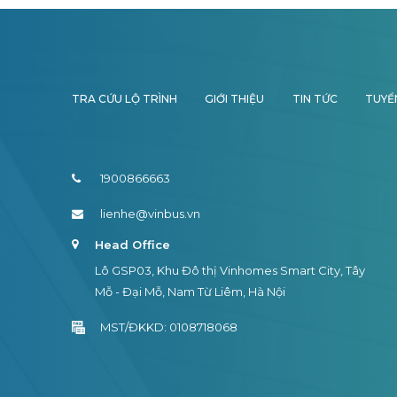
TRA CỨU LỘ TRÌNH
GIỚI THIỆU
TIN TỨC
TUYỂ
1900866663
lienhe@vinbus.vn
Head Office
Lô GSP03, Khu Đô thị Vinhomes Smart City, Tây
Mỗ - Đại Mỗ, Nam Từ Liêm, Hà Nội
MST/ĐKKD: 0108718068