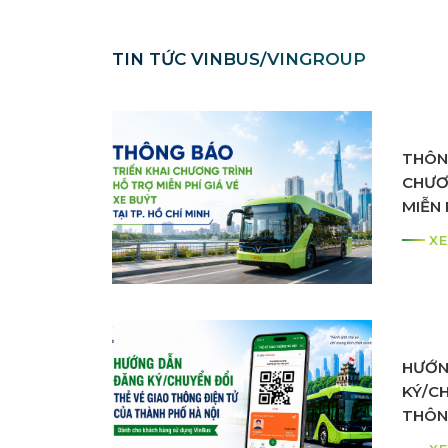
TIN TỨC VINBUS/VINGROUP
THÔN
CHƯƠ
MIỄN 
THÀN
XE
HƯỚN
KÝ/CH
THÔN
PHỐ 