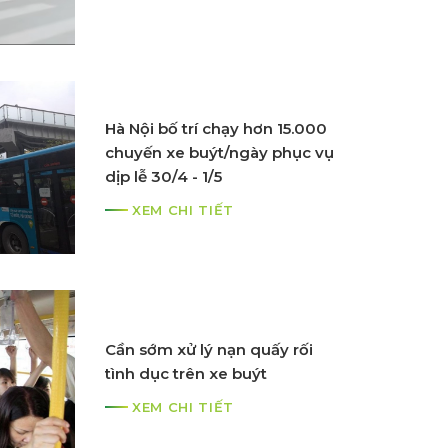
XEM CHI TIẾT
Thông Báo Điều Chỉnh Lộ
Hà Nội bố trí chạy hơn 15.000
Trình Và Biểu Đồ Chạy Xe Các
chuyến xe buýt/ngày phục vụ
Tuyến Buýt Điện E08, E11
dịp lễ 30/4 - 1/5
XEM CHI TIẾT
XEM CHI TIẾT
THÔNG BÁO ĐIỀU CHỈNH MỞ
Cần sớm xử lý nạn quấy rối
RỘNG PHẠM VI PHỤC VỤ VÀ
tình dục trên xe buýt
TĂNG THỜI GIAN HOẠT
XEM CHI TIẾT
ĐỘNG TUYẾN BUÝT ĐIỆN E11
XEM CHI TIẾT