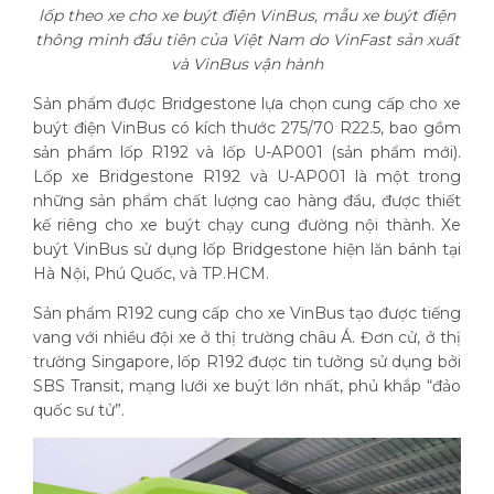
lốp theo xe cho xe buýt điện VinBus, mẫu xe buýt điện
thông minh đầu tiên của Việt Nam do VinFast sản xuất
và VinBus vận hành
Sản phẩm được Bridgestone lựa chọn cung cấp cho xe
buýt điện VinBus có kích thước 275/70 R22.5, bao gồm
sản phẩm lốp R192 và lốp U-AP001 (sản phẩm mới).
Lốp xe Bridgestone R192 và U-AP001 là một trong
những sản phẩm chất lượng cao hàng đầu, được thiết
kế riêng cho xe buýt chạy cung đường nội thành. Xe
buýt VinBus sử dụng lốp Bridgestone hiện lăn bánh tại
Hà Nội, Phú Quốc, và TP.HCM.
Sản phẩm R192 cung cấp cho xe VinBus tạo được tiếng
vang với nhiều đội xe ở thị trường châu Á. Đơn cử, ở thị
trường Singapore, lốp R192 được tin tưởng sử dụng bởi
SBS Transit, mạng lưới xe buýt lớn nhất, phủ khắp “đảo
quốc sư tử”.