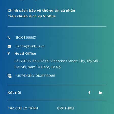
Chính sách bảo vệ thông tin cá nhân
Tiêu chuẩn dịch vụ VinBus
1900866663
lienhe@vinbus.vn
Head Office
Lô GSP03, Khu Đô thị Vinhomes Smart City, Tây Mỗ -
Đại Mỗ, Nam Từ Liêm, Hà Nội
MST/ĐKKD: 0108718068
Kết nối
TRA CỨU LỘ TRÌNH
GIỚI THIỆU