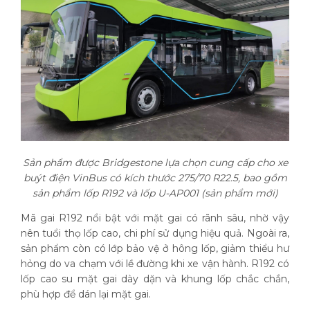
Sản phẩm được Bridgestone lựa chọn cung cấp cho xe
buýt điện VinBus có kích thước 275/70 R22.5, bao gồm
sản phẩm lốp R192 và lốp U-AP001 (sản phẩm mới)
Mã gai R192 nổi bật với mặt gai có rãnh sâu, nhờ vậy
nên tuổi thọ lốp cao, chi phí sử dụng hiệu quả. Ngoài ra,
sản phẩm còn có lớp bảo vệ ở hông lốp, giảm thiểu hư
hỏng do va chạm với lề đường khi xe vận hành. R192 có
lốp cao su mặt gai dày dặn và khung lốp chắc chắn,
phù hợp để dán lại mặt gai.