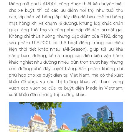
Riêng mã gai U-AP001, cũng được thiết kế chuyên biệt
cho xe buýt, thì có các ưu điểm nổi trội như tuổi thọ
cao, lớp bảo vệ hông lốp dày dặn để hạn chế hư hỏng
mặt hông khi va chạm lề đường, khung lốp chắc chắn
giúp tăng tuổi thọ và cũng phù hợp để dán lại mặt gai.
Không chỉ thừa hưởng những đặc điểm của R192, dòng
sản phẩm U-AP001 có thể hoạt động trong các điều
kiện thời tiết khác nhau (All-Season), giúp tối ưu khả
năng bám đường, kể cả trong các điều kiện vận hành
khắc nghiệt như đường nhiều bùn trơn trượt hay những
con đường phủ đầy tuyết trắng. Sản phẩm không chỉ
phù hợp cho xe buýt điện tại Việt Nam, mà có thể xuất
khẩu để phục vụ các thị trường khác với tham vọng
vươn cao vươn xa của xe buýt điện Made in Vietnam,
xuất khẩu đến những thị trường khác.