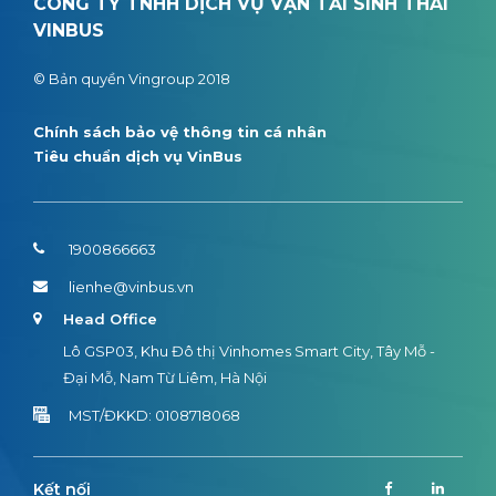
CÔNG TY TNHH DỊCH VỤ VẬN TẢI SINH THÁI
VINBUS
© Bản quyền Vingroup 2018
Chính sách bảo vệ thông tin cá nhân
Tiêu chuẩn dịch vụ VinBus
1900866663
lienhe@vinbus.vn
Head Office
Lô GSP03, Khu Đô thị Vinhomes Smart City, Tây Mỗ -
Đại Mỗ, Nam Từ Liêm, Hà Nội
MST/ĐKKD: 0108718068
Kết nối