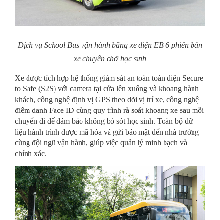
Dịch vụ School Bus vận hành bằng xe điện EB 6 phiên bản
xe chuyên chở học sinh
Xe được tích hợp hệ thống giám sát an toàn toàn diện Secure
to Safe (S2S) với camera tại cửa lên xuống và khoang hành
khách, công nghệ định vị GPS theo dõi vị trí xe, công nghệ
điểm danh Face ID cùng quy trình rà soát khoang xe sau mỗi
chuyến đi để đảm bảo không bỏ sót học sinh. Toàn bộ dữ
liệu hành trình được mã hóa và gửi bảo mật đến nhà trường
cùng đội ngũ vận hành, giúp việc quản lý minh bạch và
chính xác.