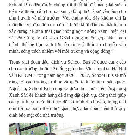
School Bus đều được chúng tôi thiết kế để mang lại sự an
toàn và thoải mái cho học sinh, đồng thời là sự yên tâm cho
phụ huynh và nhà trường. Với chúng tôi, đây không chỉ là
một dịch vụ đưa đón mà còn là bước khởi đầu của hành trình
xây dựng hệ sinh thái giao thông học đường xanh, hiện đại
và bền vững. VinBus và GSM mong muốn góp phần hình
thành thế hệ học sinh lớn lên cùng ý thức di chuyển văn
minh, sống trách nhiệm với môi trường và cộng đồng.”
Trong giai đoạn đầu, dịch vụ School Bus sẽ được cung cấp
cho các trường thuộc hệ thống giáo dục Vinschool tại Hà Nội
và TP.HCM. Trong năm học 2026 – 2027, School Bus sẽ mở
rộng tới các trường tư thục và quốc tế khác trên toàn quốc.
Ngoài ra, School Bus cũng sẽ được tích hợp trên ứng dụng
Xanh SM để khách hàng dễ dàng đặt dịch vụ, đồng thời giúp
các phụ huynh có thể theo dõi lộ trình di chuyển, trạng thái
đón trả học sinh theo thời gian thực, đảm bảo tuân thủ quy
định bảo mật của nhà trường.