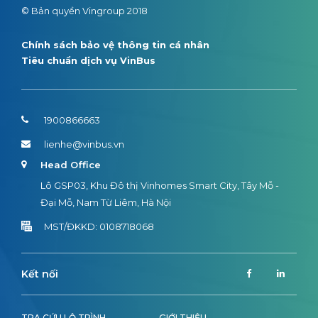
© Bản quyền Vingroup 2018
Chính sách bảo vệ thông tin cá nhân
Tiêu chuẩn dịch vụ VinBus
1900866663
lienhe@vinbus.vn
Head Office
Lô GSP03, Khu Đô thị Vinhomes Smart City, Tây Mỗ -
Đại Mỗ, Nam Từ Liêm, Hà Nội
MST/ĐKKD: 0108718068
Kết nối
TRA CỨU LỘ TRÌNH
GIỚI THIỆU