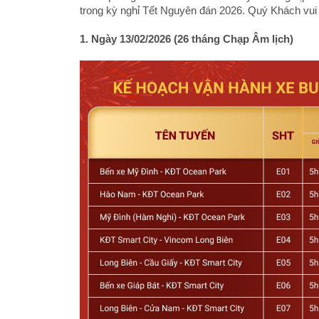
trong kỳ nghỉ Tết Nguyên đán 2026. Quý Khách vui lò
1. Ngày 13/02/2026 (26 tháng Chạp Âm lịch)