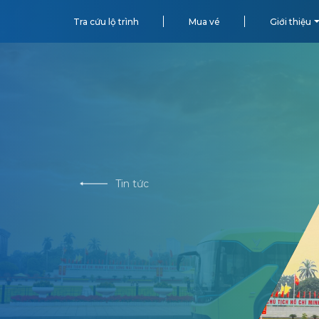
Tra cứu lộ trình
Mua vé
Giới thiệu
Tin tức