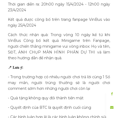
Thời gian diễn ra: 20h00 ngày 15/4/2024 - 12h00 ngày
23/4/2024
Kết quả được công bố trên trang fanpage VinBus vào
ngày 25/4/2024
Cách thức nhận quà: Trong vòng 10 ngày kể từ khi
VinBus Công bố kết quả Minigame trên Fanpage,
người chiến thắng minigame vui vòng inbox: Họ và tên,
SĐT, ẢNH CHỤP MÀN HÌNH PHẦN DỰ THI và làm
theo hướng dẫn để nhận quà.
📍 𝐋𝐮̛𝐮 𝐲́:
- Trong trường hợp có nhiều người chơi trả lời cùng 1 Số
may mắn, người trúng thưởng sẽ là người chơi
comment sớm hơn những người chơi còn lại
- Quà tặng không quy đổi thành tiền mặt
- Quyết định của BTC là quyết định cuối cùng
- Các bình luận hợp lệ là các bình luận không chỉnh sửa