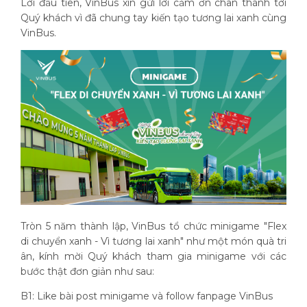
Lời đầu tiên, VinBus xin gửi lời cảm ơn chân thành tới
Quý khách vì đã chung tay kiến tạo tương lai xanh cùng
VinBus.
Tròn 5 năm thành lập, VinBus tổ chức minigame "Flex
di chuyển xanh - Vì tương lai xanh" như một món quà tri
ân, kính mời Quý khách tham gia minigame với các
bước thật đơn giản như sau:
B1: Like bài post minigame và follow fanpage VinBus