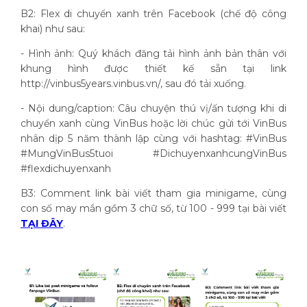
B2: Flex di chuyển xanh trên Facebook (chế độ công
khai) như sau:
- Hình ảnh: Quý khách đăng tải hình ảnh bản thân với
khung hình được thiết kế sẵn tại link
http://vinbus5years.vinbus.vn/, sau đó tải xuống.
- Nội dung/caption: Câu chuyện thú vị/ấn tượng khi di
chuyển xanh cùng VinBus hoặc lời chúc gửi tới VinBus
nhân dịp 5 năm thành lập cùng với hashtag: #VinBus
#MungVinBus5tuoi #DichuyenxanhcungVinBus
#flexdichuyenxanh
B3: Comment link bài viết tham gia minigame, cùng
con số may mắn gồm 3 chữ số, từ 100 - 999 tại bài viết
TẠI ĐÂY
.