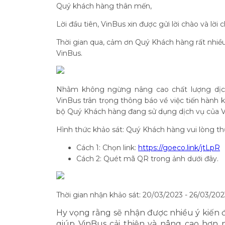
Quý khách hàng thân mến,
Lời đầu tiên, VinBus xin được gửi lời chào và lời
Thời gian qua, cảm ơn Quý Khách hàng rất nhiều 
VinBus.
Nhằm không ngừng nâng cao chất lượng dịch
VinBus trân trọng thông báo về việc tiến hành 
bộ Quý Khách hàng đang sử dụng dịch vụ của Vi
Hình thức khảo sát: Quý Khách hàng vui lòng th
Cách 1: Chọn link:
https://goeco.link/jtLpR
Cách 2: Quét mã QR trong ảnh dưới đây.
Thời gian nhận khảo sát: 20/03/2023 - 26/03/202
Hy vọng rằng sẽ nhận được nhiều ý kiến 
giúp VinBus cải thiện và nâng cao hơn