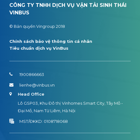
CÔNG TY TNHH DỊCH VỤ VẬN TẢI SINH THÁI
VINBUS
© Bản quyền Vingroup 2018
Chính sách bảo vệ thông tin cá nhân
Tiêu chuẩn dịch vụ VinBus
1900866663
lienhe@vinbus.vn
Head Office
Lô GSP03, Khu Đô thị Vinhomes Smart City, Tây Mỗ -
Đại Mỗ, Nam Từ Liêm, Hà Nội
MST/ĐKKD: 0108718068