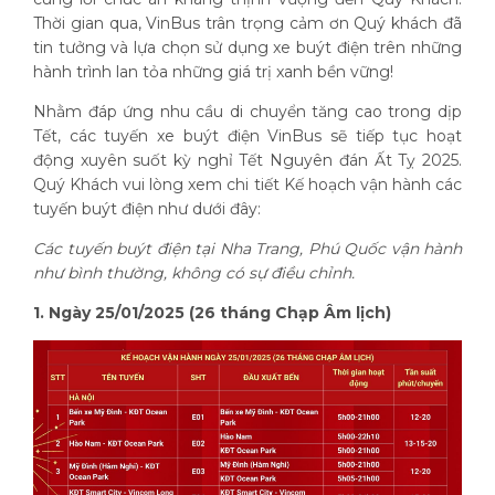
Thời gian qua, VinBus trân trọng cảm ơn Quý khách đã
tin tưởng và lựa chọn sử dụng xe buýt điện trên những
hành trình lan tỏa những giá trị xanh bền vững!
Nhằm đáp ứng nhu cầu di chuyển tăng cao trong dịp
Tết, các tuyến xe buýt điện VinBus sẽ tiếp tục hoạt
động xuyên suốt kỳ nghỉ Tết Nguyên đán Ất Tỵ 2025.
Quý Khách vui lòng xem chi tiết Kế hoạch vận hành các
tuyến buýt điện như dưới đây:
Các tuyến buýt điện tại Nha Trang, Phú Quốc vận hành
như bình thường, không có sự điều chỉnh.
1. Ngày 25/01/2025 (26 tháng Chạp Âm lịch)