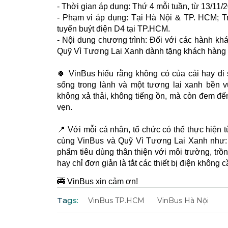
- Thời gian áp dụng: Thứ 4 mỗi tuần, từ 13/11/
- Phạm vi áp dụng: Tại Hà Nội & TP. HCM; Trê
tuyến buýt điện D4 tại TP.HCM.
- Nội dung chương trình: Đối với các hành khá
Quỹ Vì Tương Lai Xanh dành tặng khách hàng 
🍀 VinBus hiểu rằng không có của cải hay di 
sống trong lành và một tương lai xanh bền 
không xả thải, không tiếng ồn, mà còn đem đến 
vẹn.
📍 Với mỗi cá nhân, tổ chức có thể thực hiện
cùng VinBus và Quỹ Vì Tương Lai Xanh như: 
phẩm tiêu dùng thân thiện với môi trường, trồ
hay chỉ đơn giản là tắt các thiết bị điện không c
🚎 VinBus xin cảm ơn!
Tags:
VinBus TP.HCM
VinBus Hà Nội