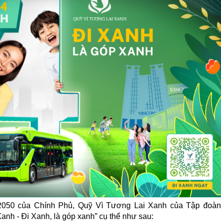
050 của Chính Phủ, Quỹ Vì Tương Lai Xanh của Tập đoàn 
anh - Đi Xanh, là góp xanh” cụ thể như sau: