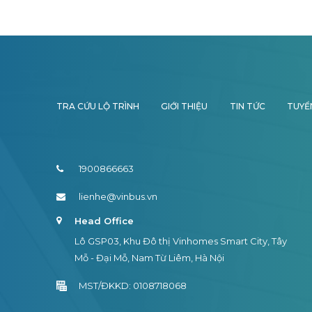
TRA CỨU LỘ TRÌNH
GIỚI THIỆU
TIN TỨC
TUYỂ
1900866663
lienhe@vinbus.vn
Head Office
Lô GSP03, Khu Đô thị Vinhomes Smart City, Tây
Mỗ - Đại Mỗ, Nam Từ Liêm, Hà Nội
MST/ĐKKD: 0108718068