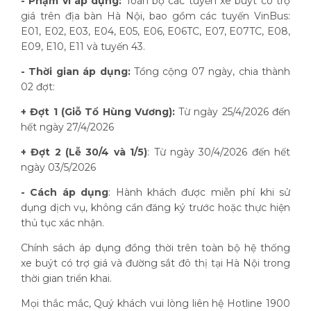
- Phạm vi áp dụng:
Toàn bộ các tuyến xe buýt có trợ
giá trên địa bàn Hà Nội, bao gồm các tuyến VinBus:
E01, E02, E03, E04, E05, E06, E06TC, E07, E07TC, E08,
E09, E10, E11 và tuyến 43.
- Thời gian áp dụng:
Tổng cộng 07 ngày, chia thành
02 đợt:
+ Đợt 1 (Giỗ Tổ Hùng Vương):
Từ ngày 25/4/2026 đến
hết ngày 27/4/2026
+ Đợt 2 (Lễ 30/4 và 1/5)
: Từ ngày 30/4/2026 đến hết
ngày 03/5/2026
- Cách áp dụng
: Hành khách được miễn phí khi sử
dụng dịch vụ, không cần đăng ký trước hoặc thực hiện
thủ tục xác nhận.
Chính sách áp dụng đồng thời trên toàn bộ hệ thống
xe buýt có trợ giá và đường sắt đô thị tại Hà Nội trong
thời gian triển khai.
Mọi thắc mắc, Quý khách vui lòng liên hệ Hotline 1900