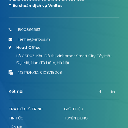
Tiêu chuẩn dịch vụ VinBus
1900866663
lienhe@vinbus.vn
Head Office
Lô GSP03, Khu Đô thị Vinhomes Smart City, Tây Mỗ -
Đại Mỗ, Nam Từ Liêm, Hà Nội
MST/ĐKKD: 0108718068
Kết nối
TRA CỨU LỘ TRÌNH
GIỚI THIỆU
TIN TỨC
TUYỂN DỤNG
LIÊN HỆ