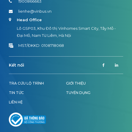
1900866663
lienhe@vinbus.vn
Head Office
Lô GSP03, Khu Đô thị Vinhomes Smart City, Tây Mỗ -
Đại Mỗ, Nam Từ Liêm, Hà Nội
MST/ĐKKD: 0108718068
Kết nối
TRA CỨU LỘ TRÌNH
GIỚI THIỆU
TIN TỨC
TUYỂN DỤNG
LIÊN HỆ