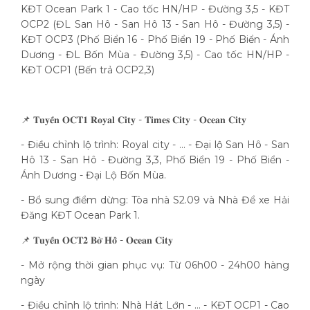
KĐT Ocean Park 1 - Cao tốc HN/HP - Đường 3,5 - KĐT
OCP2 (ĐL San Hô - San Hô 13 - San Hô - Đường 3,5) -
KĐT OCP3 (Phố Biển 16 - Phố Biển 19 - Phố Biển - Ánh
Dương - ĐL Bốn Mùa - Đường 3,5) - Cao tốc HN/HP -
KĐT OCP1 (Bến trả OCP2,3)
📌 𝐓𝐮𝐲𝐞̂́𝐧 𝐎𝐂𝐓𝟏 𝐑𝐨𝐲𝐚𝐥 𝐂𝐢𝐭𝐲 - 𝐓𝐢𝐦𝐞𝐬 𝐂𝐢𝐭𝐲 - 𝐎𝐜𝐞𝐚𝐧 𝐂𝐢𝐭𝐲
- Điều chỉnh lộ trình: Royal city - ... - Đại lộ San Hô - San
Hô 13 - San Hô - Đường 3,3, Phố Biển 19 - Phố Biển -
Ánh Dương - Đại Lộ Bốn Mùa.
- Bổ sung điểm dừng: Tòa nhà S2.09 và Nhà Để xe Hải
Đăng KĐT Ocean Park 1.
📌 𝐓𝐮𝐲𝐞̂́𝐧 𝐎𝐂𝐓𝟐 𝐁𝐨̛̀ 𝐇𝐨̂̀ - 𝐎𝐜𝐞𝐚𝐧 𝐂𝐢𝐭𝐲
- Mở rộng thời gian phục vụ: Từ 06h00 - 24h00 hàng
ngày
- Điều chỉnh lộ trình: Nhà Hát Lớn - ... - KĐT OCP1 - Cao