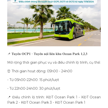
📌 𝐓𝐮𝐲𝐞̂́𝐧 𝐎𝐂𝐏𝟏 - 𝐓𝐮𝐲𝐞̂́𝐧 𝐧𝐨̣̂𝐢 𝐥𝐢𝐞̂𝐧 𝐤𝐡𝐮 𝐎𝐜𝐞𝐚𝐧 𝐏𝐚𝐫𝐤 𝟏,𝟐,𝟑
Mở rộng thời gian phục vụ và điều chỉnh lộ trình, cụ thể:
⏰ Thời gian hoạt động: 05h00 - 24h00
- Từ 05h00-22h00: 15 phút/lượt
- Từ 22h00-24h00: 30 phút/lượt
📍 Điều chỉnh lộ trình: KĐT Ocean Park 1 - KĐT Ocean
Park 2 - KĐT Ocean Park 3 - KĐT Ocean Park 1