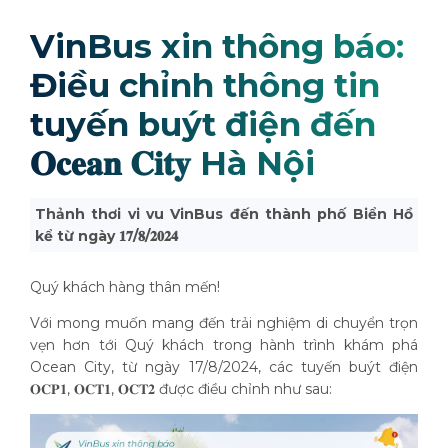
VinBus xin thông báo:
Điều chỉnh thông tin
tuyến buýt điện đến
𝐎𝐜𝐞𝐚𝐧 𝐂𝐢𝐭𝐲 Hà Nội
Thảnh thơi vi vu VinBus đến thành phố Biển Hồ
kể từ ngày 𝟏𝟕/𝟖/𝟐𝟎𝟐𝟒
Quý khách hàng thân mến!
Với mong muốn mang đến trải nghiệm di chuyển trọn
vẹn hơn tới Quý khách trong hành trình khám phá
Ocean City, từ ngày 17/8/2024, các tuyến buýt điện
𝐎𝐂𝐏𝟏, 𝐎𝐂𝐓𝟏, 𝐎𝐂𝐓𝟐 được điều chỉnh như sau: