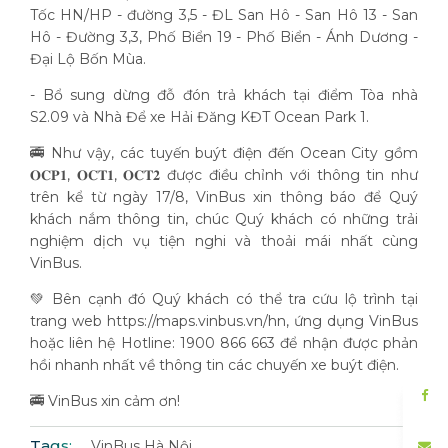
Tốc HN/HP - đường 3,5 - ĐL San Hô - San Hô 13 - San
Hô - Đường 3,3, Phố Biển 19 - Phố Biển - Ánh Dương -
Đại Lộ Bốn Mùa.
- Bổ sung dừng đỗ đón trả khách tại điểm Tòa nhà
S2.09 và Nhà Để xe Hải Đăng KĐT Ocean Park 1.
🚎 Như vậy, các tuyến buýt điện đến Ocean City gồm
𝐎𝐂𝐏𝟏, 𝐎𝐂𝐓𝟏, 𝐎𝐂𝐓𝟐 được điều chỉnh với thông tin như
trên kể từ ngày 17/8, VinBus xin thông báo để Quý
khách nắm thông tin, chúc Quý khách có những trải
nghiệm dịch vụ tiện nghi và thoải mái nhất cùng
VinBus.
💚 Bên cạnh đó Quý khách có thể tra cứu lộ trình tại
trang web https://maps.vinbus.vn/hn, ứng dụng VinBus
hoặc liên hệ Hotline: 1900 866 663 để nhận được phản
hồi nhanh nhất về thông tin các chuyến xe buýt điện.
🚎 VinBus xin cảm ơn!
Tags:
VinBus Hà Nội