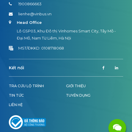
1900866663
lienhe@vinbus.vn
Head Office
Lô GSP03, Khu Đô thị Vinhomes Smart City, Tây Mỗ -
Đại Mỗ, Nam Từ Liêm, Hà Nội
MST/ĐKKD: 0108718068
Kết nối
TRA CỨU LỘ TRÌNH
GIỚI THIỆU
TIN TỨC
TUYỂN DỤNG
LIÊN HỆ