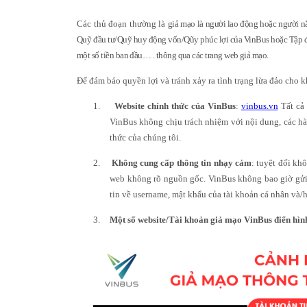
Các thủ đoạn thường là
giả mạo là người lao động hoặc người n
Quỹ đầu tư/Quỹ huy động vốn/Qũy phúc lợi của VinBus hoặc Tập đo
một số tiền ban đầu… . thông qua các trang web giả mạo.
Để đảm bảo quyền lợi và tránh xảy ra tình trạng lừa đảo cho 
1.
Website chính thức của VinBus
:
vinbus.vn
Tất cả
VinBus không chịu trách nhiệm với nội dung, các hàn
thức của chúng tôi.
2.
Không cung cấp thông tin nhạy cảm
: tuyệt đối kh
web không rõ nguồn gốc. VinBus không bao giờ gửi 
tin về username, mật khẩu của tài khoản cá nhân và/
3.
Một số website/Tài khoản giả mạo VinBus điển hìn