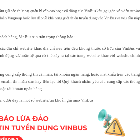
ắm giữ các chức vụ quản lý cấp cao hoặc cổ đông của VinBus kêu gọi góp vốn đầu tư và
àn Vingroup hoặc lừa đảo về khả năng giới thiểu tuyển dụng vào VinBus và yêu cầu nộp
khách hàng, VinBus xin trân trọng thông báo:
 các địa chỉ website khác địa chỉ nêu trên đều không thuộc sở hữu của VinBus v
h động và/hoặc hệ quả có thể xảy ra tại các trang website khác với website chính
ông cung cấp thông tin cá nhân, tài khoản ngân hàng, hoặc mật khẩu trên các trang
email, tin nhắn sms hay liên lạc tới Quý khách nhằm yêu cầu cung cấp các thông
hoặc tài khoản ngân hàng.
h
: dưới đây là một số website/tài khoản giả mạo VinBus