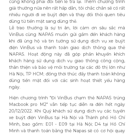
cũng không phải đổi tiền lẻ trả lại. Thêm chương trình
giải thưởng nữa nên rất hấp dẫn, tôi chắc chắn sẽ có rất
nhiều người đi xe buýt điện và thay đổi thói quen tiêu
dùng từ tiền mặt sang dùng thẻ.
Lễ trao thưởng là sự tri ân, lời cảm ơn sâu sắc mà
VinBus cùng NAPAS muốn gửi gắm đến khách hàng
khi đã ủng hộ và tin tưởng sử dụng dịch vụ xe buýt
điện VinBus và thanh toán giao dịch thông qua thẻ
NAPAS. Hoạt động này đã góp phần khuyến khích
khách hàng sử dụng dịch vụ giao thông công cộng,
thân thiện và bảo vệ môi trường tại các đô thị lớn như
Hà Nội, TP HCM; đồng thời thúc đẩy thanh toán không
dùng tiền mặt đối với các sinh hoạt thiết yếu hàng
ngày.
Hiện chương trình "Đi VinBus chạm thẻ NAPAS trúng
Macbook pro M2" vẫn tiếp tục diễn ra đến hết ngày
20/12/2022. Khi Quý khách sử dụng dịch vụ các tuyến
xe buýt điện VinBus tại Hà Nội và Thành phố Hồ Chí
Minh, bao gồm: E01 - E09 tại Hà Nội; D4 tại Hồ Chí
Minh và thanh toán bằng thẻ Napas sẽ có cơ hội quay