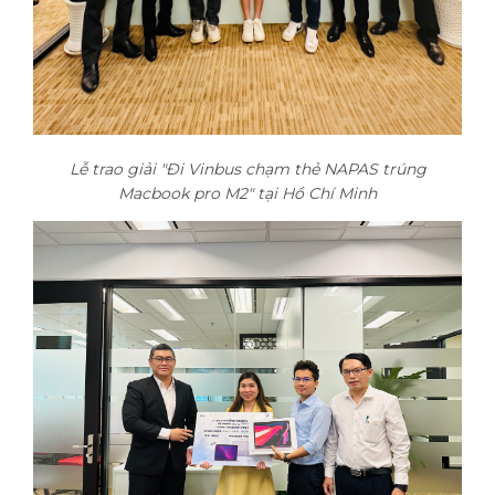
Lễ trao giải "Đi Vinbus chạm thẻ NAPAS trúng
Macbook pro M2" tại Hồ Chí Minh