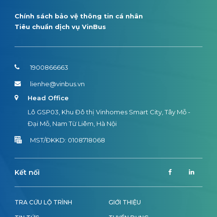
Chính sách bảo vệ thông tin cá nhân
Tiêu chuẩn dịch vụ VinBus
1900866663
lienhe@vinbus.vn
Head Office
Lô GSP03, Khu Đô thị Vinhomes Smart City, Tây Mỗ -
Đại Mỗ, Nam Từ Liêm, Hà Nội
MST/ĐKKD: 0108718068
Kết nối
TRA CỨU LỘ TRÌNH
GIỚI THIỆU