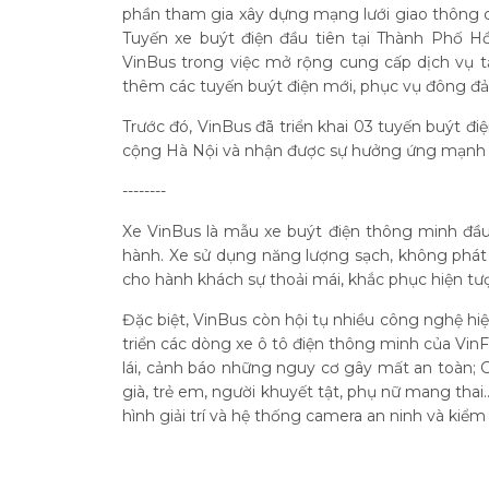
phần tham gia xây dựng mạng lưới giao thông cô
Tuyến xe buýt điện đầu tiên tại Thành Phố Hồ
VinBus trong việc mở rộng cung cấp dịch vụ tạ
thêm các tuyến buýt điện mới, phục vụ đông đả
Trước đó, VinBus đã triển khai 03 tuyến buýt đi
cộng Hà Nội và nhận được sự hưởng ứng mạnh 
--------
Xe VinBus là mẫu xe buýt điện thông minh đầu
hành. Xe sử dụng năng lượng sạch, không phát 
cho hành khách sự thoải mái, khắc phục hiện tượ
Đặc biệt, VinBus còn hội tụ nhiều công nghệ hiện
triển các dòng xe ô tô điện thông minh của Vin
lái, cảnh báo những nguy cơ gây mất an toàn; 
già, trẻ em, người khuyết tật, phụ nữ mang tha
hình giải trí và hệ thống camera an ninh và kiểm 