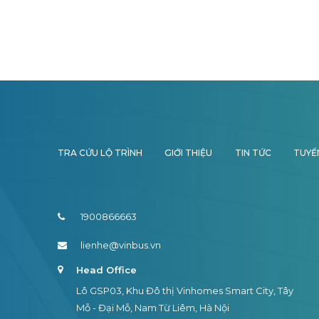
TRA CỨU LỘ TRÌNH
GIỚI THIỆU
TIN TỨC
TUYỂ
1900866663
lienhe@vinbus.vn
Head Office
Lô GSP03, Khu Đô thị Vinhomes Smart City, Tây
Mỗ - Đại Mỗ, Nam Từ Liêm, Hà Nội