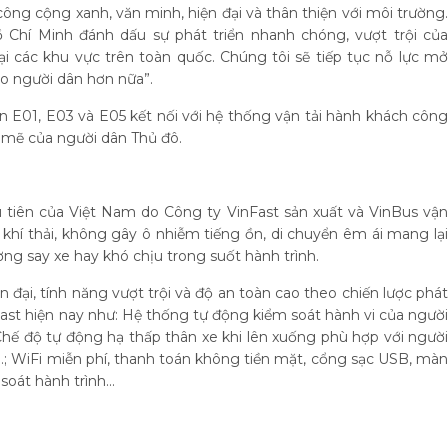
ng cộng xanh, văn minh, hiện đại và thân thiện với môi trường.
 Chí Minh đánh dấu sự phát triển nhanh chóng, vượt trội của
i các khu vực trên toàn quốc. Chúng tôi sẽ tiếp tục nỗ lực mở
o người dân hơn nữa”.
ện E01, E03 và E05 kết nối với hệ thống vận tải hành khách công
mẽ của người dân Thủ đô.
 tiên của Việt Nam do Công ty VinFast sản xuất và VinBus vận
khí thải, không gây ô nhiễm tiếng ồn, di chuyển êm ái mang lại
ng say xe hay khó chịu trong suốt hành trình.
 đại, tính năng vượt trội và độ an toàn cao theo chiến lược phát
Fast hiện nay như: Hệ thống tự động kiểm soát hành vi của người
Chế độ tự động hạ thấp thân xe khi lên xuống phù hợp với người
i…; WiFi miễn phí, thanh toán không tiền mặt, cổng sạc USB, màn
soát hành trình...