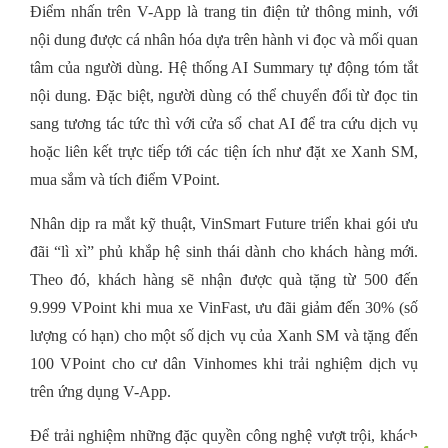
Điểm nhấn trên V-App là trang tin điện tử thông minh, với
nội dung được cá nhân hóa dựa trên hành vi đọc và mối quan
tâm của người dùng. Hệ thống AI Summary tự động tóm tắt
nội dung. Đặc biệt, người dùng có thể chuyển đổi từ đọc tin
sang tương tác tức thì với cửa sổ chat AI để tra cứu dịch vụ
hoặc liên kết trực tiếp tới các tiện ích như đặt xe Xanh SM,
mua sắm và tích điểm VPoint.
Nhân dịp ra mắt kỹ thuật, VinSmart Future triển khai gói ưu
đãi “lì xì” phủ khắp hệ sinh thái dành cho khách hàng mới.
Theo đó, khách hàng sẽ nhận được quà tặng từ 500 đến
9.999 VPoint khi mua xe VinFast, ưu đãi giảm đến 30% (số
lượng có hạn) cho một số dịch vụ của Xanh SM và tặng đến
100 VPoint cho cư dân Vinhomes khi trải nghiệm dịch vụ
trên ứng dụng V-App.
Để trải nghiệm những đặc quyền công nghệ vượt trội, khách