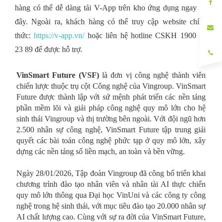
hàng có thể dễ dàng tải V-App trên kho ứng dụng ngay tại
đây. Ngoài ra, khách hàng có thể truy cập website chính
thức:
https://v-app.vn/
hoặc liên hệ hotline CSKH 1900 23
23 89 để được hỗ trợ.
VinSmart Future (VSF)
là đơn vị công nghệ thành viên
chiến lược thuộc trụ cột Công nghệ của Vingroup. VinSmart
Future được thành lập với sứ mệnh phát triển các nền tảng
phần mềm lõi và giải pháp công nghệ quy mô lớn cho hệ
sinh thái Vingroup và thị trường bên ngoài. Với đội ngũ hơn
2.500 nhân sự công nghệ, VinSmart Future tập trung giải
quyết các bài toán công nghệ phức tạp ở quy mô lớn, xây
dựng các nền tảng số liền mạch, an toàn và bền vững.
Ngày 28/01/2026, Tập đoàn Vingroup đã công bố triển khai
chương trình đào tạo nhân viên và nhân tài AI thực chiến
quy mô lớn thông qua Đại học VinUni và các công ty công
nghệ trong hệ sinh thái, với mục tiêu đào tạo 20.000 nhân sự
AI chất lượng cao. Cùng với sự ra đời của VinSmart Future,