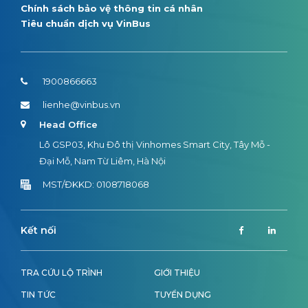
Chính sách bảo vệ thông tin cá nhân
Tiêu chuẩn dịch vụ VinBus
1900866663
lienhe@vinbus.vn
Head Office
Lô GSP03, Khu Đô thị Vinhomes Smart City, Tây Mỗ -
Đại Mỗ, Nam Từ Liêm, Hà Nội
MST/ĐKKD: 0108718068
Kết nối
TRA CỨU LỘ TRÌNH
GIỚI THIỆU
TIN TỨC
TUYỂN DỤNG