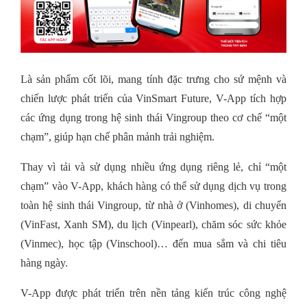
Là sản phẩm cốt lõi, mang tính đặc trưng cho sứ mệnh và
chiến lược phát triển của VinSmart Future, V-App tích hợp
các ứng dụng trong hệ sinh thái Vingroup theo cơ chế “một
chạm”, giúp hạn chế phân mảnh trải nghiệm.
Thay vì tải và sử dụng nhiều ứng dụng riêng lẻ, chỉ “một
chạm” vào V-App, khách hàng có thể sử dụng dịch vụ trong
toàn hệ sinh thái Vingroup, từ nhà ở (Vinhomes), di chuyển
(VinFast, Xanh SM), du lịch (Vinpearl), chăm sóc sức khỏe
(Vinmec), học tập (Vinschool)… đến mua sắm và chi tiêu
hàng ngày.
V-App được phát triển trên nền tảng kiến trúc công nghệ