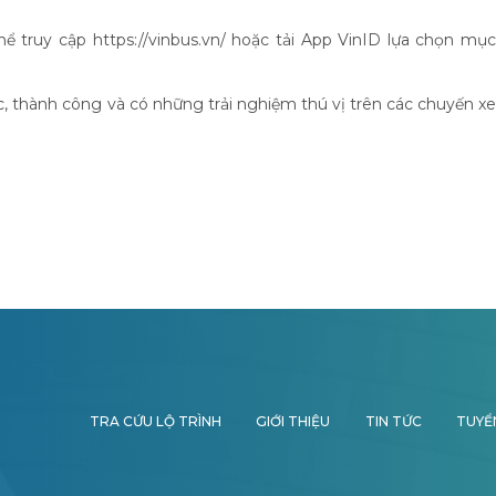
thể truy cập https://vinbus.vn/ hoặc tải App VinID lựa chọn mục
, thành công và có những trải nghiệm thú vị trên các chuyến xe
TRA CỨU LỘ TRÌNH
GIỚI THIỆU
TIN TỨC
TUYỂ