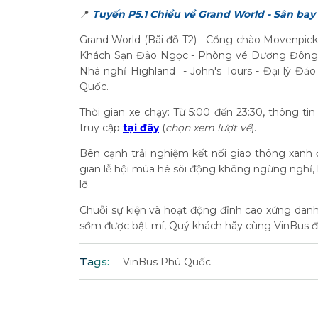
📍
Tuyến P5.1
Chiều về Grand World - Sân ba
Grand World (Bãi đỗ T2) - Cổng chào Movenpick
Khách Sạn Đảo Ngọc - Phòng vé Dương Đông - K
Nhà nghỉ Highland - John's Tours - Đại lý Đảo
Quốc.
,
Thời gian xe chạy: Từ 5:00 đến 23:30
thông tin
truy cập
tại đây
(
chọn xem lượt về
).
Bên cạnh trải nghiệm kết nối giao thông xanh
gian lễ hội mùa hè sôi động không ngừng nghỉ, 
lỡ.
Chuỗi sự kiện và hoạt động đỉnh cao xứng danh
sớm được bật mí, Quý khách hãy cùng VinBus đ
Tags:
VinBus Phú Quốc