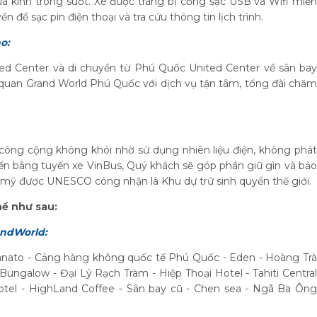
kính trong suốt. Xe được trang bị cổng sạc USB và Wifi miễn
n để sạc pin điện thoại và tra cứu thông tin lịch trình.
o:
ed Center và di chuyển từ Phú Quốc United Center về sân bay
quan Grand World Phú Quốc với dịch vụ tận tâm, tổng đài chăm
 công cộng không khói nhờ sử dụng nhiên liệu điện, không phát
uyển bằng tuyến xe VinBus, Quý khách sẽ góp phần giữ gìn và bảo
t mỹ được UNESCO công nhận là Khu dự trữ sinh quyển thế giới.
hể như sau:
andWorld:
anato - Cảng hàng không quốc tế Phú Quốc - Eden - Hoàng Trà
d Bungalow - Đại Lý Rạch Tràm - Hiệp Thoại Hotel - Tahiti Central
el - HighLand Coffee - Sân bay cũ - Chen sea - Ngã Ba Ông