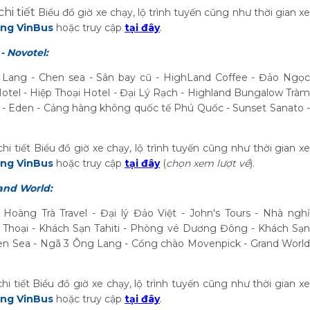
chi tiết
Biểu đồ giờ xe chạy, lộ trình tuyến cũng như thời gian x
ng VinBus
hoặc truy cập
tại đây
.
- Novotel:
Lang - Chen sea - Sân bay cũ - HighLand Coffee - Đảo Ngọc
otel - Hiệp Thoại Hotel - Đại Lý Rạch - Highland Bungalow Tràm
vel - Eden - Cảng hàng không quốc tế Phú Quốc - Sunset Sanato -
chi tiết Biểu đồ giờ xe chạy, lộ trình tuyến cũng như thời gian xe
ng VinBus
hoặc truy cập
tại đây
(
chọn xem lượt về
).
rand World:
àng Trà Travel - Đại lý Đảo Việt - John's Tours - Nhà nghỉ
 Thoại - Khách Sạn Tahiti - Phòng vé Dương Đông - Khách Sạn
hen Sea - Ngã 3 Ông Lang - Cổng chào Movenpick - Grand World
chi tiết Biểu đồ giờ xe chạy, lộ trình tuyến cũng như thời gian xe
ng VinBus
hoặc truy cập
tại đây
.