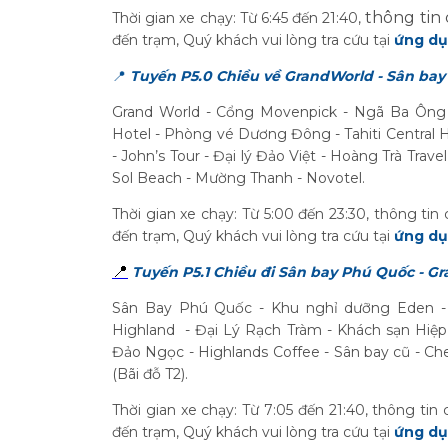
thông tin 
Thời gian xe chạy: Từ 6:45 đến 21:40,
đến trạm,
Quý khách vui lòng tra cứu tại
ứng dụ
📍
Tuyến P5.0 Chiều về GrandWorld - Sân bay 
Grand World - Cổng Movenpick - Ngã Ba Ông 
Hotel - Phòng vé Dương Đông - Tahiti Central H
- John’s Tour - Đại lý Đảo Việt - Hoàng Trà Tra
Sol Beach - Mường Thanh - Novotel.
Thời gian xe chạy: Từ 5:00 đến 23:30, thông tin 
đến trạm, Quý khách vui lòng tra cứu tại
ứng dụ
📍
Tuyến P5.1 Chiều đi Sân bay Phú Quốc - G
Sân Bay Phú Quốc - Khu nghỉ dưỡng Eden - Ho
Highland - Đại Lý Rạch Tràm - Khách sạn Hiệp
Đảo Ngọc - Highlands Coffee - Sân bay cũ - C
(Bãi đỗ T2).
Thời gian xe chạy: Từ 7:05 đến 21:40, thông tin 
đến trạm, Quý khách vui lòng tra cứu tại
ứng dụ