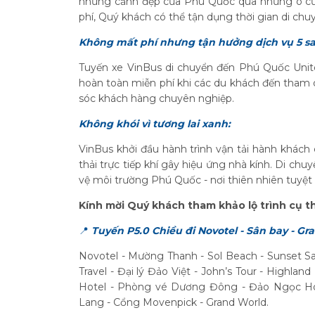
những cảnh đẹp của Phú Quốc qua những ô cửa 
phí, Quý khách có thể tận dụng thời gian di chuyể
Không mất phí nhưng tận hưởng dịch vụ 5 sa
Tuyến xe VinBus di chuyển đến Phú Quốc Unit
hoàn toàn miễn phí khi các du khách đến tham 
sóc khách hàng chuyên nghiệp.
Không khói vì tương lai xanh:
VinBus khởi đầu hành trình vận tải hành khách
thải trực tiếp khí gây hiệu ứng nhà kính. Di ch
vệ môi trường Phú Quốc - nơi thiên nhiên tuyệ
Kính mời Quý khách tham khảo lộ trình cụ t
📍
Tuyến P5.0 Chiều đi Novotel - Sân bay - Gr
Novotel - Mường Thanh - Sol Beach - Sunset S
Travel - Đại lý Đảo Việt - John’s Tour - Highlan
Hotel - Phòng vé Dương Đông - Đảo Ngọc Hot
Lang - Cổng Movenpick - Grand World.