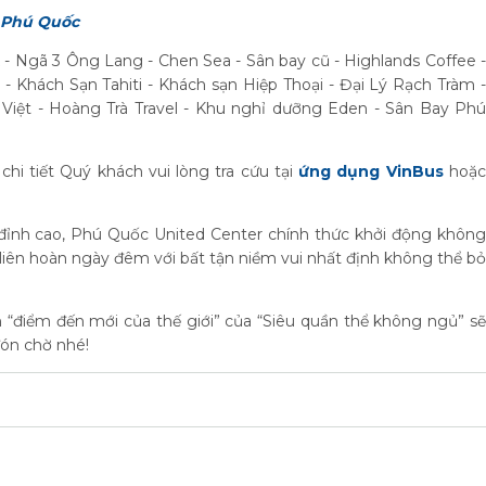
y Phú Quốc
 - Ngã 3 Ông Lang - Chen Sea - Sân bay cũ - Highlands Coffee -
hách Sạn Tahiti - Khách sạn Hiệp Thoại - Đại Lý Rạch Tràm -
 Việt - Hoàng Trà Travel - Khu nghỉ dưỡng Eden - Sân Bay Phú
 chi tiết Quý khách vui lòng tra cứu tại
ứng dụng VinBus
hoặ
 đỉnh cao, Phú Quốc United Center chính thức khởi động không
liên hoàn ngày đêm với bất tận niềm vui nhất định không thể bỏ
 “điểm đến mới của thế giới” của “Siêu quần thể không ngủ” sẽ
ón chờ nhé!