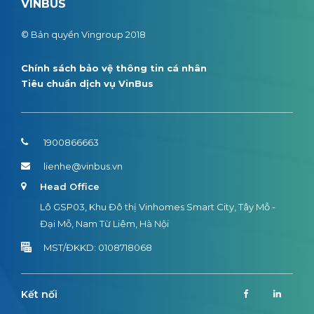
VINBUS
© Bản quyền Vingroup 2018
Chính sách bảo vệ thông tin cá nhân
Tiêu chuẩn dịch vụ VinBus
1900866663
lienhe@vinbus.vn
Head Office
Lô GSP03, Khu Đô thị Vinhomes Smart City, Tây Mỗ -
Đại Mỗ, Nam Từ Liêm, Hà Nội
MST/ĐKKD: 0108718068
Kết nối