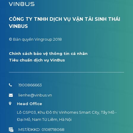
CÔNG TY TNHH DỊCH VỤ VẬN TẢI SINH THÁI
VINBUS
© Bản quyền Vingroup 2018
Chính sách bảo vệ thông tin cá nhân
Tiêu chuẩn dịch vụ VinBus
1900866663
lienhe@vinbus.vn
Head Office
Lô GSP03, Khu Đô thị Vinhomes Smart City, Tây Mỗ -
Đại Mỗ, Nam Từ Liêm, Hà Nội
MST/ĐKKD: 0108718068