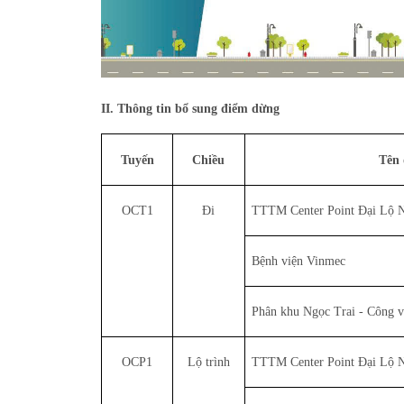
II. Thông tin bổ sung điểm dừng
Tuyến
Chiều
Tên 
OCT1
Đi
TTTM Center Point Đại Lộ N
Bệnh viện Vinmec
Phân khu Ngọc Trai - Công v
OCP1
Lộ trình
TTTM Center Point Đại Lộ N