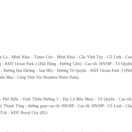
i La - Minh Khai - Times City - Minh Khai - Cầu Vĩnh Tuy - Cổ Linh - Cao
 - KĐT Ocean Park 1 (Hải Đăng - Đường 52m) - Cao tốc HN/HP - Tô Quyền
- Đường Đại Dương - San Hô) - Đường Tô Quyền - KĐT Ocean Park 3 (Ph
Bốn Mùa - Công Viên Vin Wonders Water Park).
- Phố Biển - Vịnh Thiên Đường 5 - Đại Lộ Bốn Mùa) - Tô Quyền - Cao tốc
ý Thánh Tông - đường gom cao tốc HN/HP - Cao tốc HN/HP - Cổ Linh - Cầu
Trãi - KĐT Royal City (R1)