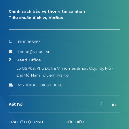
Chính sách bảo vệ thông tin cá nhân
Tiêu chuẩn dịch vụ VinBus
1900866663
lienhe@vinbus.vn
Head Office
Lô GSP03, Khu Đô thị Vinhomes Smart City, Tây Mỗ -
Đại Mỗ, Nam Từ Liêm, Hà Nội
MST/ĐKKD: 0108718068
Kết nối
TRA CỨU LỘ TRÌNH
GIỚI THIỆU