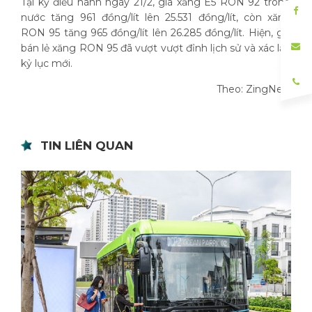
Tại kỳ điều hành ngày 21/2, giá xăng E5 RON 92 trong
nước tăng 961 đồng/lít lên 25.531 đồng/lít, còn xăng
RON 95 tăng 965 đồng/lít lên 26.285 đồng/lít. Hiện, giá
bán lẻ xăng RON 95 đã vượt vượt đỉnh lịch sử và xác lập
kỷ lục mới.
Theo: ZingNew
TIN LIÊN QUAN