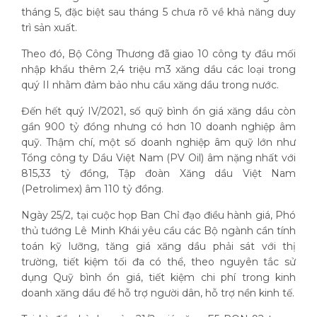
tháng 5, đặc biệt sau tháng 5 chưa rõ về khả năng duy
trì sản xuất.
Theo đó, Bộ Công Thương đã giao 10 công ty đầu mối
nhập khẩu thêm 2,4 triệu m3 xăng dầu các loại trong
quý II nhằm đảm bảo nhu cầu xăng dầu trong nước.
Đến hết quý IV/2021, số quỹ bình ổn giá xăng dầu còn
gần 900 tỷ đồng nhưng có hơn 10 doanh nghiệp âm
quỹ. Thậm chí, một số doanh nghiệp âm quỹ lớn như
Tổng công ty Dầu Việt Nam (PV Oil) âm nặng nhất với
815,33 tỷ đồng, Tập đoàn Xăng dầu Việt Nam
(Petrolimex) âm 110 tỷ đồng.
Ngày 25/2, tại cuộc họp Ban Chỉ đạo điều hành giá, Phó
thủ tướng Lê Minh Khái yêu cầu các Bộ ngành cần tính
toán kỹ lưỡng, tăng giá xăng dầu phải sát với thị
trường, tiết kiệm tối đa có thể, theo nguyên tắc sử
dụng Quỹ bình ổn giá, tiết kiệm chi phí trong kinh
doanh xăng dầu để hỗ trợ người dân, hỗ trợ nền kinh tế.