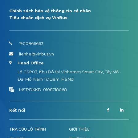
Chính sách bảo vệ thông tin cá nhân
Tiêu chuẩn dịch vụ VinBus
1900866663
lienhe@vinbus.vn
Head Office
Lô GSP03, Khu Đô thị Vinhomes Smart City, Tây Mỗ -
Đại Mỗ, Nam Từ Liêm, Hà Nội
MST/ĐKKD: 0108718068
Kết nối
TRA CỨU LỘ TRÌNH
GIỚI THIỆU