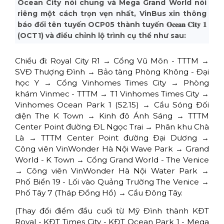
Ocean City nói chung và Mega Grand World nói
riêng một cách trọn vẹn nhất, VinBus xin thông
báo đổi tên tuyến OCP05 thành tuyến 𝐎𝐜𝐞𝐚𝐧 𝐂𝐢𝐭𝐲 𝟏
(OCT1) và điều chỉnh lộ trình cụ thể như sau:
Chiều đi: Royal City R1 → Cổng Vũ Môn - TTTM →
SVĐ Thượng Đình → Bảo tàng Phòng Không - Đại
học Y → Cổng Vinhomes Times City → Phòng
khám Vinmec - TTTM → T1 Vinhomes Times City →
Vinhomes Ocean Park 1 (S2.15) → Cầu Sóng Đối
diện The K Town → Kinh đô Ánh Sáng → TTTM
Center Point đường ĐL Ngọc Trai → Phân khu Chà
Là → TTTM Center Point đường Đại Dương →
Công viên VinWonder Hà Nội Wave Park → Grand
World - K Town → Cổng Grand World - The Venice
→ Công viên VinWonder Hà Nội Water Park →
Phố Biển 19 - Lối vào Quảng Trường The Venice →
Phố Tây 7 (Tháp Đồng Hồ) → Cầu Đông Tây.
(Thay đổi điểm đầu cuối từ Mỹ Đình thành KĐT
Royal - KĐT Times City - KĐT Ocean Park 1 - Mega