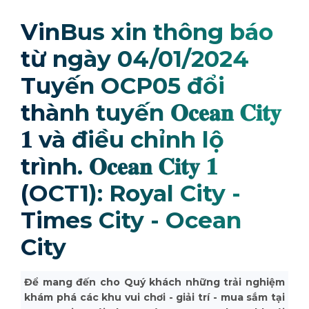
VinBus xin thông báo
từ ngày 04/01/2024
Tuyến OCP05 đổi
thành tuyến 𝐎𝐜𝐞𝐚𝐧 𝐂𝐢𝐭𝐲
𝟏 và điều chỉnh lộ
trình. 𝐎𝐜𝐞𝐚𝐧 𝐂𝐢𝐭𝐲 𝟏
(OCT1): Royal City -
Times City - Ocean
City
Để mang đến cho Quý khách những trải nghiệm
khám phá các khu vui chơi - giải trí - mua sắm tại