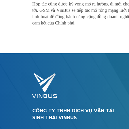
Hợp tác cũng được kỳ vọng mở ra hướng đi mới cho h
tới, GSM và VinBus sẽ tiếp tục mở rộng mạng lưới h
linh hoạt để đồng hành cùng cộng đồng doanh nghiệ
cam kết của Chính phủ.
CÔNG TY TNHH DỊCH VỤ VẬN TẢI
SINH THÁI VINBUS