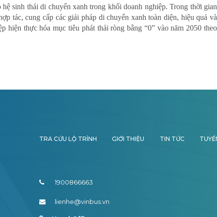
ệ sinh thái di chuyển xanh trong khối doanh nghiệp. Trong thời gian
ợp tác, cung cấp các giải pháp di chuyển xanh toàn diện, hiệu quả và
p hiện thực hóa mục tiêu phát thải ròng bằng “0” vào năm 2050 theo
TRA CỨU LỘ TRÌNH
GIỚI THIỆU
TIN TỨC
TUYỂ
1900866663
lienhe@vinbus.vn