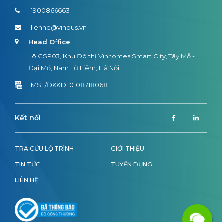
1900866663
lienhe@vinbus.vn
Head Office
Lô GSP03, Khu Đô thị Vinhomes Smart City, Tây Mỗ -
Đại Mỗ, Nam Từ Liêm, Hà Nội
MST/ĐKKD: 0108718068
Kết nối
TRA CỨU LỘ TRÌNH
GIỚI THIỆU
TIN TỨC
TUYỂN DỤNG
LIÊN HỆ