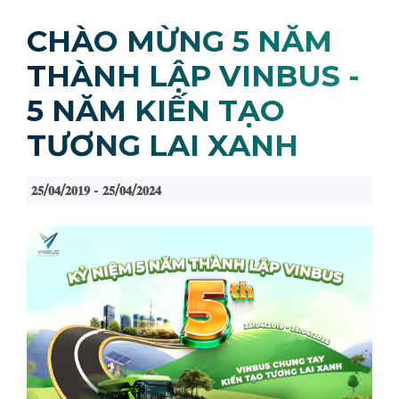
CHÀO MỪNG 5 NĂM
THÀNH LẬP VINBUS -
5 NĂM KIẾN TẠO
TƯƠNG LAI XANH
𝟐𝟓/𝟎𝟒/𝟐𝟎𝟏𝟗 - 𝟐𝟓/𝟎𝟒/𝟐𝟎𝟐𝟒