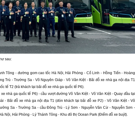
hư sau:
hánh Tông - đường gom cao tốc Hà Nội, Hải Phòng - Cổ Linh - Hồng Tiến - Hoàng 
 Trù - Trường Sa - Võ Nguyên Giáp - Võ Văn Kiệt - Bãi đỗ xe nhà ga nội địa T1 
uốc tế T2 (trả khách tại bãi đỗ xe nhà ga quốc tế P6).
ỗ xe nhà ga quốc tế P6) - cầu vượt đường Võ Văn Kiệt - Võ Văn Kiệt - Quay đầu tại 
 - Bãi đỗ xe nhà ga nội địa T1 (đón khách tại bãi đỗ xe P2) - Võ Văn Kiệt - Võ 
ởng Sa - Trường Sa - cầu Đông Trù - Lý Sơn - Nguyễn Văn Cừ - Nguyễn Sơn - 
à Nội, Hải Phòng - Lý Thánh Tông - Khu đô thị Ocean Park (Điểm đỗ xe buýt).