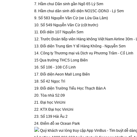
7. Hầm chui Dân sinh gần Ngõ 65 Lý Sơn
8. Hầm chui dân sinh đối diện NO15C-DDN3 - Lý Sơn
9. Số 583 Nguyễn Văn Cừ (xe Lửa Gia Lâm)
10. Số 549 Nguyễn Văn Cừ (cột trước)
11. Đối diện 107 Nguyễn Sơn
12. Trước Đoàn tiếp viên Hàng không Việt Nam Airline 30m -
13. Đối diện Trung tâm Y tế Hàng Không - Nguyễn Sơn
14. Công ty Thương mại và Dịch vụ Phương Trâm - Cổ Linh
15 Qua trường THCS Long Biên
16. Số 106 - 108 Cổ Linh
17. Đối diện Aeon Mall Long Biên
18. Số 42 Ngọc Trì
19. Đối diện Trường Tiểu Học Thạch Bàn A
20. Tòa nhà S2.09
21. Đại học VinUni
22. KTX Đại học VinUni
23. Số 139 Hải Âu 2
24. Điểm đỗ xe Ocean Park
 Quý khách vui lòng truy cập App VinBus - Tìm buýt dễ dàng đ