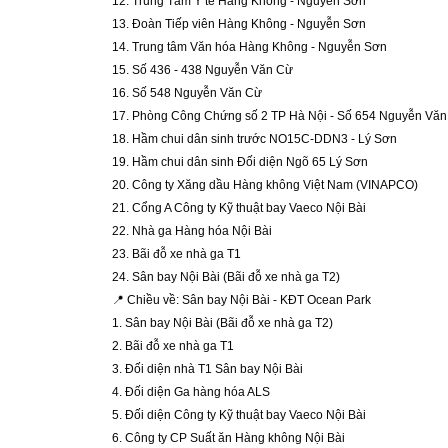
12. Trung Tâm Y tế Hàng Không - Nguyễn Sơn
13. Đoàn Tiếp viên Hàng Không - Nguyễn Sơn
14. Trung tâm Văn hóa Hàng Không - Nguyễn Sơn
15. Số 436 - 438 Nguyễn Văn Cừ 
16. Số 548 Nguyễn Văn Cừ 
17. Phòng Công Chứng số 2 TP Hà Nội - Số 654 Nguyễn Văn
18. Hầm chui dân sinh trước NO15C-DDN3 - Lý Sơn
19. Hầm chui dân sinh Đối diện Ngõ 65 Lý Sơn
20. Công ty Xăng dầu Hàng không Việt Nam (VINAPCO) 
21. Cổng A Công ty Kỹ thuật bay Vaeco Nội Bài
22. Nhà ga Hàng hóa Nội Bài 
23. Bãi đỗ xe nhà ga T1 
24. Sân bay Nội Bài (Bãi đỗ xe nhà ga T2)
📍 Chiều về: Sân bay Nội Bài - KĐT Ocean Park
1. Sân bay Nội Bài (Bãi đỗ xe nhà ga T2)
2. Bãi đỗ xe nhà ga T1
3. Đối diện nhà T1 Sân bay Nội Bài
4. Đối diện Ga hàng hóa ALS
5. Đối diện Công ty Kỹ thuật bay Vaeco Nội Bài
6. Công ty CP Suất ăn Hàng không Nội Bài