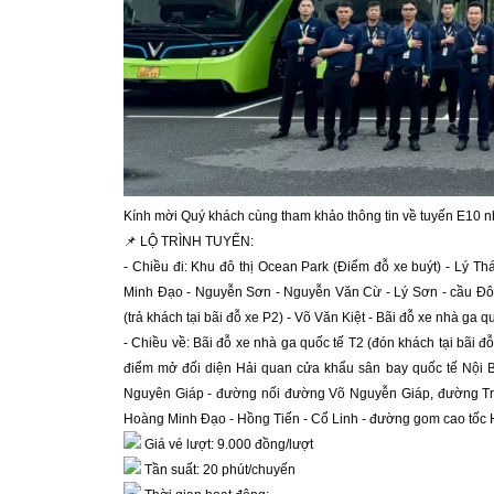
Kính mời Quý khách cùng tham khảo thông tin về tuyến E10 n
📌 LỘ TRÌNH TUYẾN:
- Chiều đi: Khu đô thị Ocean Park (Điểm đỗ xe buýt) - Lý T
Minh Đạo - Nguyễn Sơn - Nguyễn Văn Cừ - Lý Sơn - cầu Đông
(trả khách tại bãi đỗ xe P2) - Võ Văn Kiệt - Bãi đỗ xe nhà ga q
- Chiều về: Bãi đỗ xe nhà ga quốc tế T2 (đón khách tại bãi đ
điểm mở đối diện Hải quan cửa khẩu sân bay quốc tế Nội Bài
Nguyên Giáp - đường nối đường Võ Nguyễn Giáp, đường Trư
Hoàng Minh Đạo - Hồng Tiến - Cổ Linh - đường gom cao tốc H
 Giá vé lượt: 9.000 đồng/lượt
 Tần suất: 20 phút/chuyến