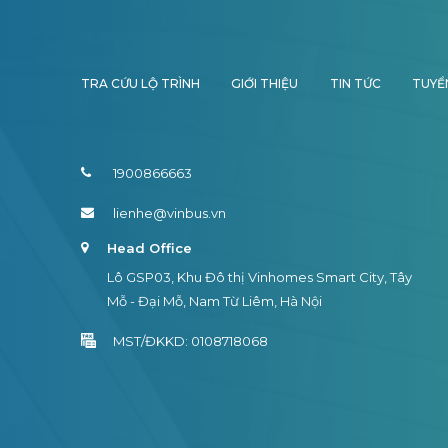
TRA CỨU LỘ TRÌNH
GIỚI THIỆU
TIN TỨC
TUYỂ
1900866663
lienhe@vinbus.vn
Head Office
Lô GSP03, Khu Đô thị Vinhomes Smart City, Tây
Mỗ - Đại Mỗ, Nam Từ Liêm, Hà Nội
MST/ĐKKD: 0108718068