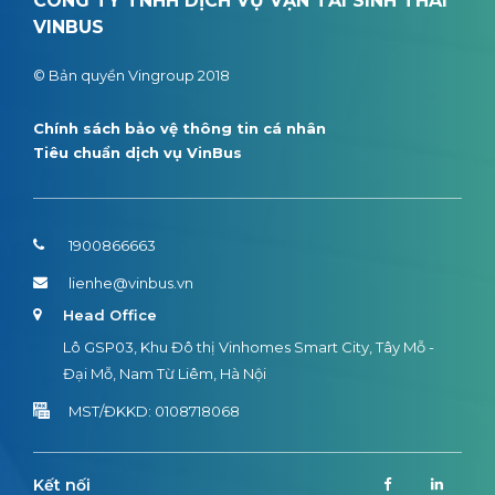
CÔNG TY TNHH DỊCH VỤ VẬN TẢI SINH THÁI
VINBUS
© Bản quyền Vingroup 2018
Chính sách bảo vệ thông tin cá nhân
Tiêu chuẩn dịch vụ VinBus
1900866663
lienhe@vinbus.vn
Head Office
Lô GSP03, Khu Đô thị Vinhomes Smart City, Tây Mỗ -
Đại Mỗ, Nam Từ Liêm, Hà Nội
MST/ĐKKD: 0108718068
Kết nối