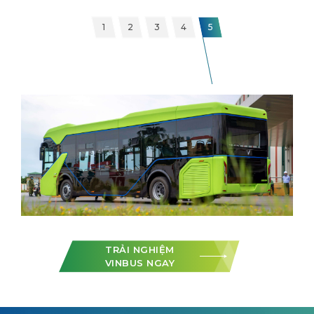
1
2
3
4
5
TRẢI NGHIỆM
VINBUS NGAY