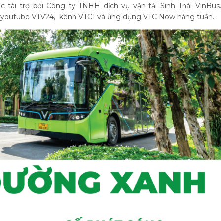
 tài trợ bởi Công ty TNHH dịch vụ vận tải Sinh Thái VinBus.
 youtube VTV24, kênh VTC1 và ứng dụng VTC Now hàng tuần.