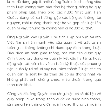
lái xe đã đóng góp ít nhiều", ông Tuấn nói, cho rằng việc
tách Luật không đảm bảo tính hệ thống, đồng bộ quy
phạm pháp luật. Theo ông, các nước Nhật Bản, Hàn
Quốc... đang có xu hướng gộp các bộ giao thông, tài
nguyên, môi trường thành một bộ và gộp các luật liên
quan, vì vậy, "chúng ta không nên đi ngược xu thế".
Ông Nguyễn Văn Quyền, Chủ tịch Hiệp hội Vận tải ôtô
Việt Nam, nhấn mạnh yêu cầu quản lý về trật tự an
toàn giao thông không chỉ được quy định trong Luật
Bảo đảm an toàn giao thông, mà còn cần được quy
định trong xây dựng và quản lý kết cấu hạ tầng, hoạt
động vận tải, kiểm tra về an toàn kỹ thuật của phương
tiện, quản lý tài xế. Vì vậy nếu tách thành 2 luật, các cơ
quan cần rà soát kỹ dự thảo để có sự thống nhất và
không phát sinh chồng chéo, mâu thuẫn trong quá
trình triển khai.
Cùng với đó, ông Quyền cho rằng, hiện cơ sở dữ liệu về
giấy phép lái xe trong toàn quốc đã được hình thành,
sẵn sàng liên thông giữa ngành giao thông và ngành