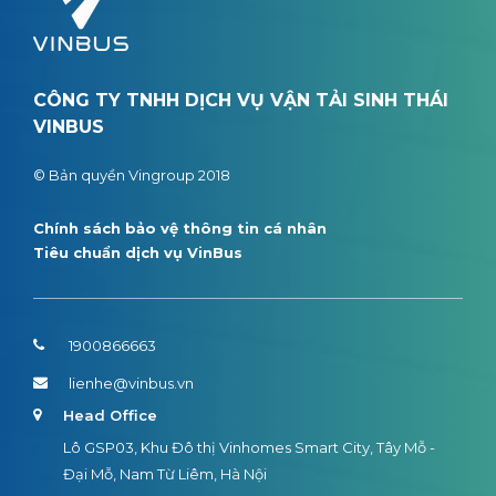
CÔNG TY TNHH DỊCH VỤ VẬN TẢI SINH THÁI
VINBUS
© Bản quyền Vingroup 2018
Chính sách bảo vệ thông tin cá nhân
Tiêu chuẩn dịch vụ VinBus
1900866663
lienhe@vinbus.vn
Head Office
Lô GSP03, Khu Đô thị Vinhomes Smart City, Tây Mỗ -
Đại Mỗ, Nam Từ Liêm, Hà Nội