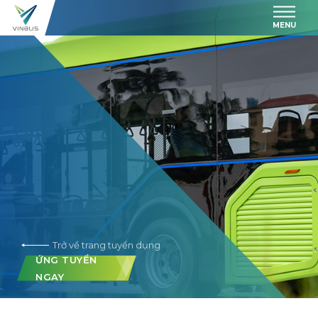
MENU
Trở về trang tuyển dụng
ỨNG TUYỂN
NGAY