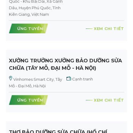
Quốc - Khu Bãi Dài, Xã Gành
Dầu, Huyện Phú Quốc, Tỉnh
Kiên Giang, Việt Nam
ỨNG TUYỂN
XEM CHI TIẾT
XƯỞNG TRƯỞNG XƯỞNG BẢO DƯỠNG SỬA
CHỮA (TÂY MỖ, ĐẠI MỖ - HÀ NỘI)
Cạnh tranh
Vinhomes Smart City, Tây
Mỗ - Đại Mỗ, Hà Nội
ỨNG TUYỂN
XEM CHI TIẾT
THỢ BẢO DƯỠNG SỬA CHỮA (HỒ CHÍ