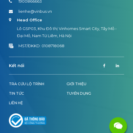
1900866663
lienhe@vinbus.vn
Head Office
Lô GSP03, Khu Đô thị Vinhomes Smart City, Tây Mỗ -
Đại Mỗ, Nam Từ Liêm, Hà Nội
MST/ĐKKD: 0108718068
Kết nối
TRA CỨU LỘ TRÌNH
GIỚI THIỆU
TIN TỨC
TUYỂN DỤNG
LIÊN HỆ