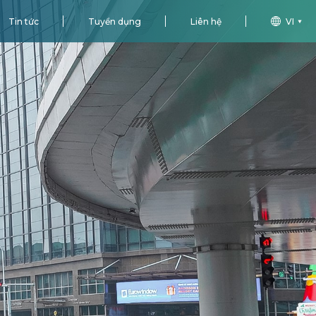
Tin tức
Tuyển dụng
Liên hệ
VI