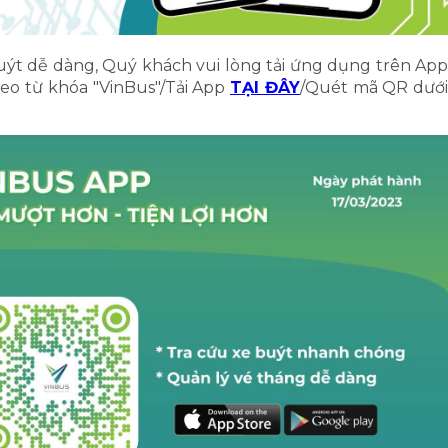
ýt dễ dàng, Quý khách vui lòng tải ứng dụng trên App
eo từ khóa "VinBus"/Tải App
TẠI ĐÂY
/Quét mã QR dướ