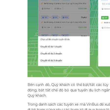
Bên cạnh đó, Quý khách có thể bật/tắt các tùy 
động, bật tắt chế độ bỏ qua tuyến du lịch ngắm
Quý khách.
Trong danh sách các tuyến xe mà VinBus đề xuất
đi tới trạm cũng như các trạm sẽ đi qua trong lộ 