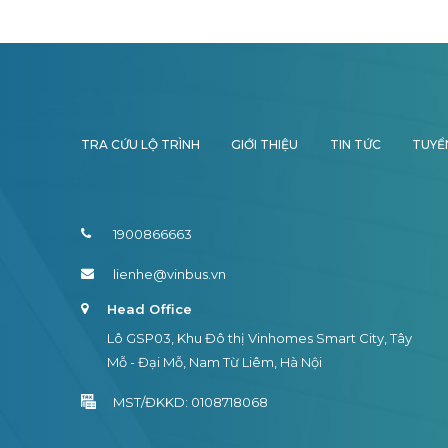
TRA CỨU LỘ TRÌNH
GIỚI THIỆU
TIN TỨC
TUYỂ
1900866663
lienhe@vinbus.vn
Head Office
Lô GSP03, Khu Đô thị Vinhomes Smart City, Tây
Mỗ - Đại Mỗ, Nam Từ Liêm, Hà Nội
MST/ĐKKD: 0108718068