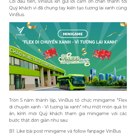
Lời đầu tiên, VinBus xin gửi lời cảm ơn chân thành tới
Quý khách vì đã chung tay kiến tạo tương lai xanh cùng
VinBus.
Tròn 5 năm thành lập, VinBus tổ chức minigame "Flex
di chuyển xanh - Vì tương lai xanh" như một món quà tri
ân, kính mời Quý khách tham gia minigame với các
bước thật đơn giản như sau:
B1: Like bài post minigame và follow fanpage VinBus