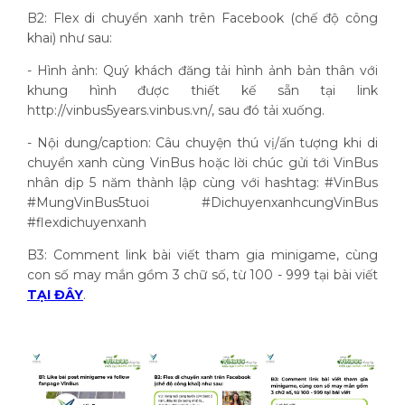
B2: Flex di chuyển xanh trên Facebook (chế độ công
khai) như sau:
- Hình ảnh: Quý khách đăng tải hình ảnh bản thân với
khung hình được thiết kế sẵn tại link
http://vinbus5years.vinbus.vn/, sau đó tải xuống.
- Nội dung/caption: Câu chuyện thú vị/ấn tượng khi di
chuyển xanh cùng VinBus hoặc lời chúc gửi tới VinBus
nhân dịp 5 năm thành lập cùng với hashtag: #VinBus
#MungVinBus5tuoi #DichuyenxanhcungVinBus
#flexdichuyenxanh
B3: Comment link bài viết tham gia minigame, cùng
con số may mắn gồm 3 chữ số, từ 100 - 999 tại bài viết
TẠI ĐÂY
.