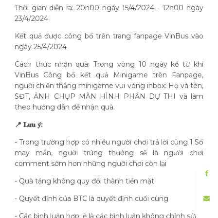
Thời gian diễn ra: 20h00 ngày 15/4/2024 - 12h00 ngày
23/4/2024
Kết quả được công bố trên trang fanpage VinBus vào
ngày 25/4/2024
Cách thức nhận quà: Trong vòng 10 ngày kể từ khi
VinBus Công bố kết quả Minigame trên Fanpage,
người chiến thắng minigame vui vòng inbox: Họ và tên,
SĐT, ẢNH CHỤP MÀN HÌNH PHẦN DỰ THI và làm
theo hướng dẫn để nhận quà.
📍 𝐋𝐮̛𝐮 𝐲́:
- Trong trường hợp có nhiều người chơi trả lời cùng 1 Số
may mắn, người trúng thưởng sẽ là người chơi
comment sớm hơn những người chơi còn lại
- Quà tặng không quy đổi thành tiền mặt
- Quyết định của BTC là quyết định cuối cùng
- Các bình luận hợp lệ là các bình luận không chỉnh sửa