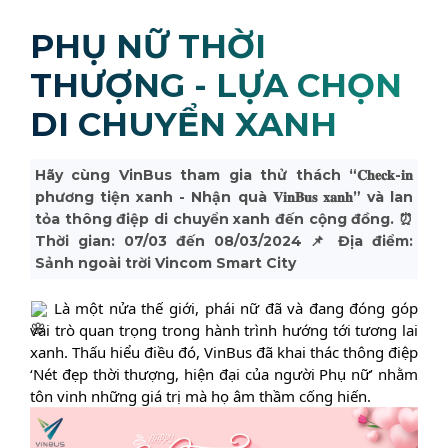
PHỤ NỮ THỜI
THƯỢNG - LỰA CHỌN
DI CHUYỂN XANH
Hãy cùng VinBus tham gia thử thách “𝐂𝐡𝐞𝐜𝐤-𝐢𝐧
phương tiện xanh - Nhận quà 𝐕𝐢𝐧𝐁𝐮𝐬 𝐱𝐚𝐧𝐡” và lan
tỏa thông điệp di chuyển xanh đến cộng đồng. ⏰
Thời gian: 07/03 đến 08/03/2024 📌 Địa điểm:
Sảnh ngoài trời Vincom Smart City
Là một nửa thế giới, phái nữ đã và đang đóng góp
vai trò quan trọng trong hành trình hướng tới tương lai
xanh. Thấu hiểu điều đó, VinBus đã khai thác thông điệp
‘Nét đẹp thời thượng, hiện đại của người Phụ nữ’ nhằm
tôn vinh những giá trị mà họ âm thầm cống hiến.