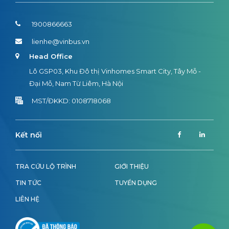
1900866663
lienhe@vinbus.vn
Head Office
Lô GSP03, Khu Đô thị Vinhomes Smart City, Tây Mỗ -
Đại Mỗ, Nam Từ Liêm, Hà Nội
MST/ĐKKD: 0108718068
Kết nối
TRA CỨU LỘ TRÌNH
GIỚI THIỆU
TIN TỨC
TUYỂN DỤNG
LIÊN HỆ