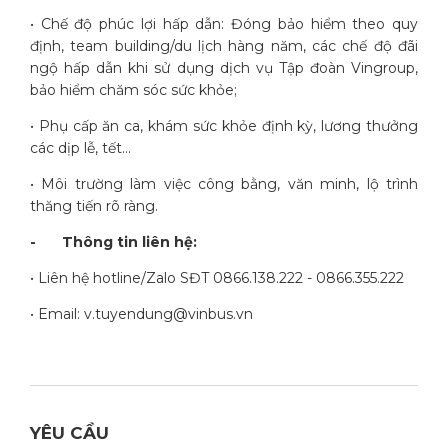
• Chế độ phúc lợi hấp dẫn: Đóng bảo hiểm theo quy
định, team building/du lịch hàng năm, các chế độ đãi
ngộ hấp dẫn khi sử dụng dịch vụ Tập đoàn Vingroup,
bảo hiểm chăm sóc sức khỏe;
• Phụ cấp ăn ca, khám sức khỏe định kỳ, lương thưởng
các dịp lễ, tết…
• Môi trường làm việc công bằng, văn minh, lộ trình
thăng tiến rõ ràng.
-
Thông tin liên hệ:
• Liên hệ hotline/Zalo SĐT 0866.138.222 - 0866.355.222
• Email: v.tuyendung@vinbus.vn
YÊU CẦU