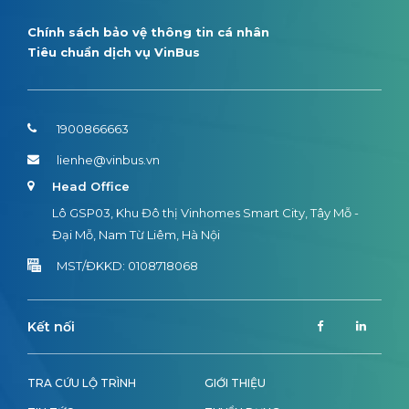
Chính sách bảo vệ thông tin cá nhân
Tiêu chuẩn dịch vụ VinBus
1900866663
lienhe@vinbus.vn
Head Office
Lô GSP03, Khu Đô thị Vinhomes Smart City, Tây Mỗ -
Đại Mỗ, Nam Từ Liêm, Hà Nội
MST/ĐKKD: 0108718068
Kết nối
TRA CỨU LỘ TRÌNH
GIỚI THIỆU