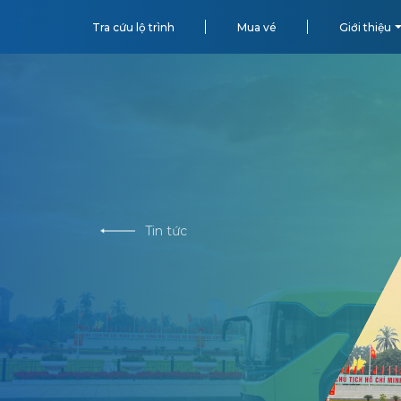
Tra cứu lộ trình
Mua vé
Giới thiệu
Tin tức