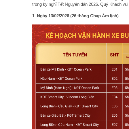
trong kỳ nghỉ Tết Nguyên đán 2026. Quý Khách vui lò
1. Ngày 13/02/2026 (26 tháng Chạp Âm lịch)