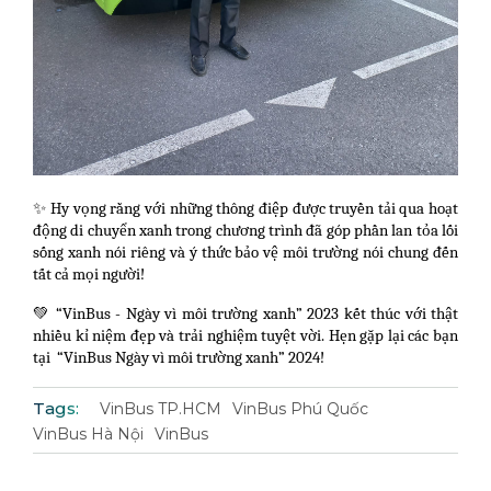
✨ Hy vọng rằng với những thông điệp được truyền tải qua hoạt 
động di chuyển xanh trong chương trình đã góp phần lan tỏa lối 
sống xanh nói riêng và ý thức bảo vệ môi trường nói chung đến 
tất cả mọi người!
💚 “VinBus - Ngày vì môi trường xanh” 2023 kết thúc với thật 
nhiều kỉ niệm đẹp và trải nghiệm tuyệt vời. Hẹn gặp lại các bạn 
tại  “VinBus Ngày vì môi trường xanh” 2024!
Tags:
VinBus TP.HCM
VinBus Phú Quốc
VinBus Hà Nội
VinBus