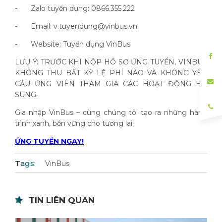
-
Zalo tuyển dụng: 0866.355.222
-
Email: v.tuyendung@vinbus.vn
-
Website: Tuyển dụng VinBus
LƯU Ý: TRƯỚC KHI NỘP HỒ SƠ ỨNG TUYỂN, VINBUS
KHÔNG THU BẤT KỲ LỆ PHÍ NÀO VÀ KHÔNG YÊU
CẦU ỨNG VIÊN THAM GIA CÁC HOẠT ĐỘNG BỔ
SUNG.
Gia nhập VinBus – cùng chúng tôi tạo ra những hành
trình xanh, bền vững cho tương lai!
ỨNG TUYỂN NGAY!
Tags:
VinBus
TIN LIÊN QUAN