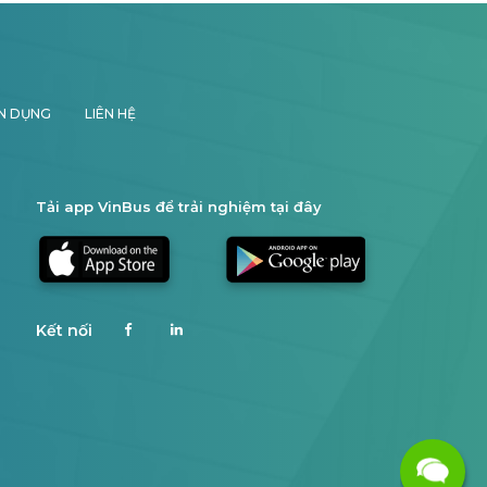
N DỤNG
LIÊN HỆ
Tải app VinBus để trải nghiệm tại đây
Kết nối