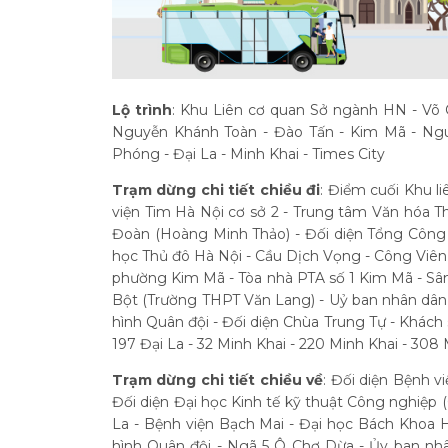
Lộ trình
: Khu Liên cơ quan Sở ngành HN - Võ
Nguyễn Khánh Toàn - Đào Tấn - Kim Mã - Ngu
Phóng - Đại La - Minh Khai - Times City
Trạm dừng chi tiết chiều đi
: Điểm cuối Khu 
viện Tim Hà Nội cơ sở 2 - Trung tâm Văn hóa Th
Đoàn (Hoàng Minh Thảo) - Đối diện Tổng Công 
học Thủ đô Hà Nội - Cầu Dịch Vọng - Công Viên
phường Kim Mã - Tòa nhà PTA số 1 Kim Mã - S
Bột (Trường THPT Văn Lang) - Uỷ ban nhân dâ
hình Quân đội - Đối diện Chùa Trung Tự - Khách
197 Đại La - 32 Minh Khai - 220 Minh Khai - 308
Trạm dừng chi tiết chiều về
: Đối diện Bệnh v
Đối diện Đại học Kinh tế kỹ thuật Công nghiệp (
La - Bệnh viện Bạch Mai - Đại học Bách Khoa H
hình Quân đội - Ngã 5 Ô Chợ Dừa - Ủy ban nh