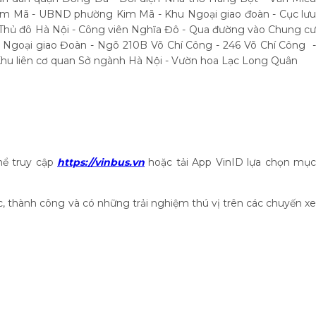
Kim Mã - UBND phường Kim Mã - Khu Ngoại giao đoàn - Cục lưu
 Thủ đô Hà Nội - Công viên Nghĩa Đô - Qua đường vào Chung cư
u Ngoại giao Đoàn - Ngõ 210B Võ Chí Công - 246 Võ Chí Công -
Khu liên cơ quan Sở ngành Hà Nội - Vườn hoa Lạc Long Quân
thể truy cập
https://vinbus.vn
hoặc tải App VinID lựa chọn mục
, thành công và có những trải nghiệm thú vị trên các chuyến xe