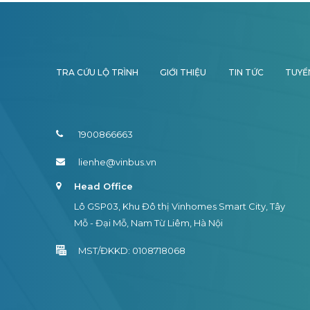
TRA CỨU LỘ TRÌNH
GIỚI THIỆU
TIN TỨC
TUYỂ
1900866663
lienhe@vinbus.vn
Head Office
Lô GSP03, Khu Đô thị Vinhomes Smart City, Tây
Mỗ - Đại Mỗ, Nam Từ Liêm, Hà Nội
MST/ĐKKD: 0108718068