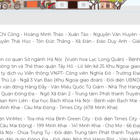
 Chí Công - Hoàng Minh Thảo - Xuân Tảo - Nguyễn Văn Huyên 
yễn Thái Học - Tôn Đức Thắng - Xã Đàn - Đào Duy Anh - Giải
liên cơ quan Sở ngành Hà Nội (Vườn hoa Lạc Long Quân) - Bện
ông tin và Thể thao quận Tây Hồ - Lô liền kề 25 Khu Ngoại giao
ty dịch vụ Viễn thông VNPT- Công viên Nghĩa Đô - Trường Đại
 Thủ Lệ - Ngã 3 Vạn Bảo (Khu Ngoại giao đoàn) - Đối diện UBND
ân vận động Hàng Đẫy - Văn Miếu Quốc Tử Giám - Nhà Thờ Hàng
n Quận Đống Đa - Ngõ Xã Đàn 2 - Trung tâm Phát thanh Truyền
 sạn Kim Liên - Đại học Bách Khoa Hà Nội - Bệnh viện Bạch Mai -
 Minh Khai - Cầu Mai Động - Times City (478 Minh Khai)
iện VinMec - Tòa nhà Hòa Bình Green City - Đối diện Times City 
Cầu Mai Động) - 199 Minh Khai - 141 Minh Khai - Chợ Mơ - 66 Đại
à Nội - Chùa Trung Tự - Đối diện Trung tâm Phát thanh Truyền
ân dân quận Đống Đa - Đối diện Nhà thờ Hàng Bột - Văn Miếu