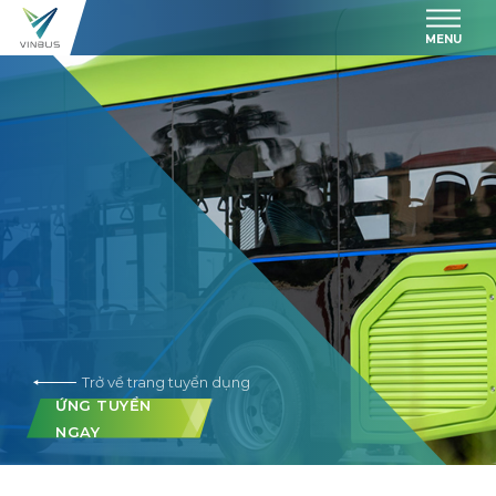
MENU
Trở về trang tuyển dụng
ỨNG TUYỂN
NGAY