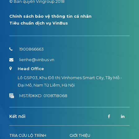
© Bản quyền Vingroup 2018
Chính sách bảo vệ thông tin cá nhân
Tiêu chuẩn dịch vụ VinBus
1900866663
lienhe@vinbus.vn
Head Office
Lô GSP03, Khu Đô thị Vinhomes Smart City, Tây Mỗ -
Đại Mỗ, Nam Từ Liêm, Hà Nội
MST/ĐKKD: 0108718068
Kết nối
TRA CỨU LỘ TRÌNH
GIỚI THIỆU