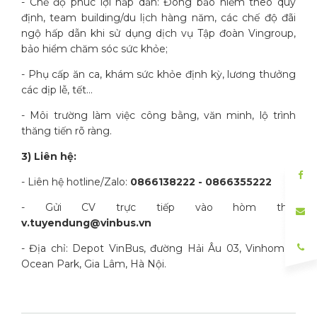
- Chế độ phúc lợi hấp dẫn: Đóng bảo hiểm theo quy
định, team building/du lịch hàng năm, các chế độ đãi
ngộ hấp dẫn khi sử dụng dịch vụ Tập đoàn Vingroup,
bảo hiểm chăm sóc sức khỏe;
- Phụ cấp ăn ca, khám sức khỏe định kỳ, lương thưởng
các dịp lễ, tết…
- Môi trường làm việc công bằng, văn minh, lộ trình
thăng tiến rõ ràng.
3) Liên hệ:
- Liên hệ hotline/Zalo:
0866138222 - 0866355222
- Gửi CV trực tiếp vào hòm thư:
v.tuyendung@vinbus.vn
- Địa chỉ: Depot VinBus, đường Hải Âu 03, Vinhomes
Ocean Park, Gia Lâm, Hà Nội.