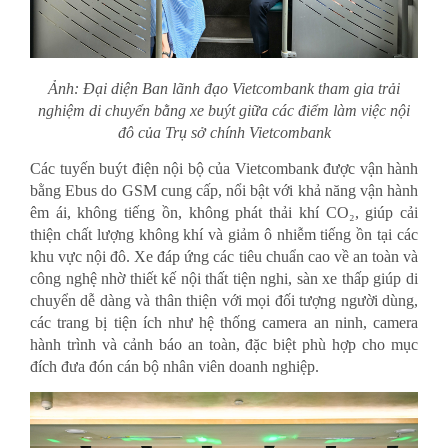
Ảnh: Đại diện Ban lãnh đạo Vietcombank tham gia trải
nghiệm di chuyển bằng xe buýt giữa các điểm làm việc nội
đô của Trụ sở chính Vietcombank
Các tuyến buýt điện nội bộ của Vietcombank được vận hành
bằng Ebus do GSM cung cấp, nổi bật với khả năng vận hành
êm ái, không tiếng ồn, không phát thải khí CO₂, giúp cải
thiện chất lượng không khí và giảm ô nhiễm tiếng ồn tại các
khu vực nội đô. Xe đáp ứng các tiêu chuẩn cao về an toàn và
công nghệ nhờ thiết kế nội thất tiện nghi, sàn xe thấp giúp di
chuyển dễ dàng và thân thiện với mọi đối tượng người dùng,
các trang bị tiện ích như hệ thống camera an ninh, camera
hành trình và cảnh báo an toàn, đặc biệt phù hợp cho mục
đích đưa đón cán bộ nhân viên doanh nghiệp.