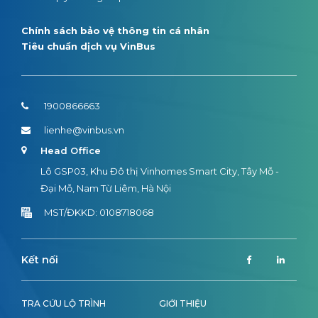
Chính sách bảo vệ thông tin cá nhân
Tiêu chuẩn dịch vụ VinBus
1900866663
lienhe@vinbus.vn
Head Office
Lô GSP03, Khu Đô thị Vinhomes Smart City, Tây Mỗ -
Đại Mỗ, Nam Từ Liêm, Hà Nội
MST/ĐKKD: 0108718068
Kết nối
TRA CỨU LỘ TRÌNH
GIỚI THIỆU