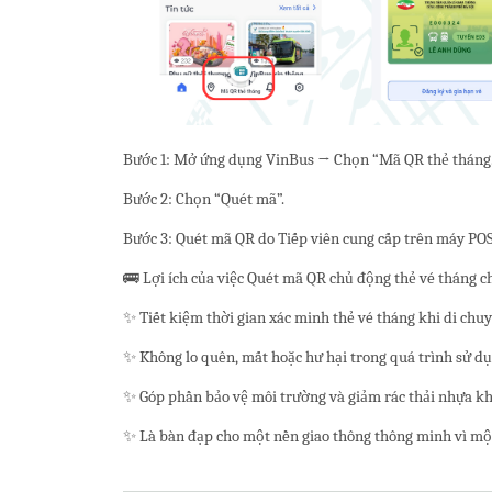
Bước 1: Mở ứng dụng VinBus → Chọn “Mã QR thẻ tháng
Bước 2: Chọn “Quét mã”.
Bước 3: Quét mã QR do Tiếp viên cung cấp trên máy POS
🚌 Lợi ích của việc Quét mã QR chủ động thẻ vé tháng 
✨ Tiết kiệm thời gian xác minh thẻ vé tháng khi di chu
✨ Không lo quên, mất hoặc hư hại trong quá trình sử dụn
✨ Góp phần bảo vệ môi trường và giảm rác thải nhựa kh
✨ Là bàn đạp cho một nền giao thông thông minh vì một 