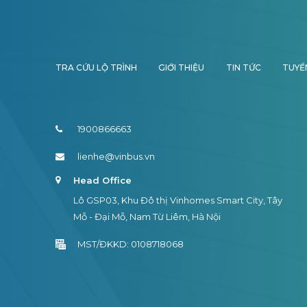
TRA CỨU LỘ TRÌNH
GIỚI THIỆU
TIN TỨC
TUYỂ
1900866663
lienhe@vinbus.vn
Head Office
Lô GSP03, Khu Đô thị Vinhomes Smart City, Tây
Mỗ - Đại Mỗ, Nam Từ Liêm, Hà Nội
MST/ĐKKD: 0108718068