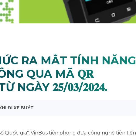
HỨC RA MẮT TÍNH NĂNG
NG QUA MÃ 𝐐𝐑
ÀY 𝟐𝟓/𝟎𝟑/𝟐𝟎𝟐𝟒.
HI ĐI XE BUÝT
ố Quốc gia", VinBus tiên phong đưa công nghệ tiên tiến