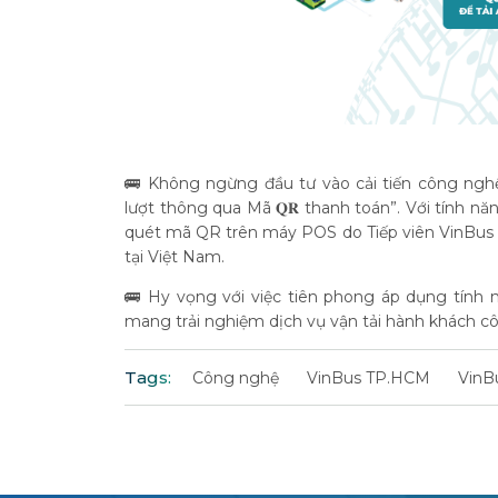
🚌 Không ngừng đầu tư vào cải tiến công nghệ, ng
lượt thông qua Mã 𝐐𝐑 thanh toán”. Với tính n
quét mã QR trên máy POS do Tiếp viên VinBus 
tại Việt Nam.
🚌 Hy vọng với việc tiên phong áp dụng tính 
mang trải nghiệm dịch vụ vận tải hành khách c
Tags:
Công nghệ
VinBus TP.HCM
VinB