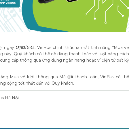
ày 𝟐𝟓/𝟎𝟑/𝟐𝟎𝟐𝟒, VinBus chính thức ra mắt tính năng “Mua vé
ăng này, Quý khách có thể dễ dàng thanh toán vé lượt bằng cách
cung cấp thông qua ứng dụng ngân hàng hoặc ví điện tử bất kỳ
năng Mua vé lượt thông qua Mã 𝐐𝐑 thanh toán, VinBus có thể
ông cộng tốt nhất đến với Quý khách.
us Hà Nội