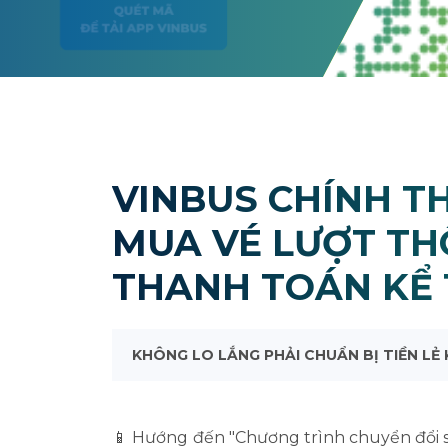
VINBUS CHÍNH T
MUA VÉ LƯỢT THÔ
THANH TOÁN KỂ TỪ NG
KHÔNG LO LẮNG PHẢI CHUẨN BỊ TIỀN LẺ K
📱 Hướng đến "Chương trình chuyển đổi s