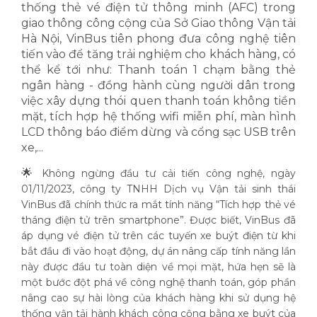
thống thẻ vé điện tử thông minh (AFC) trong
giao thông công cộng của Sở Giao thông Vận tải
Hà Nội, VinBus tiên phong đưa công nghệ tiên
tiến vào để tăng trải nghiệm cho khách hàng, có
thể kể tới như: Thanh toán 1 chạm bằng thẻ
ngân hàng - đồng hành cùng người dân trong
việc xây dựng thói quen thanh toán không tiền
mặt, tích hợp hệ thống wifi miễn phí, màn hình
LCD thông báo điểm dừng và cổng sạc USB trên
xe,...
🌟
Không ngừng đầu tư cải tiến công nghệ, ngày
01/11/2023, công ty TNHH Dịch vụ Vận tải sinh thái
VinBus đã chính thức ra mắt tính năng “Tích hợp thẻ vé
tháng điện tử trên smartphone”. Được biết, VinBus đã
áp dụng vé điện tử trên các tuyến xe buýt điện từ khi
bắt đầu đi vào hoạt động, dự án nâng cấp tính năng lần
này được đầu tư toàn diện về mọi mặt, hứa hẹn sẽ là
một bước đột phá về công nghệ thanh toán, góp phần
nâng cao sự hài lòng của khách hàng khi sử dụng hệ
thống vận tải hành khách công cộng bằng xe buýt của