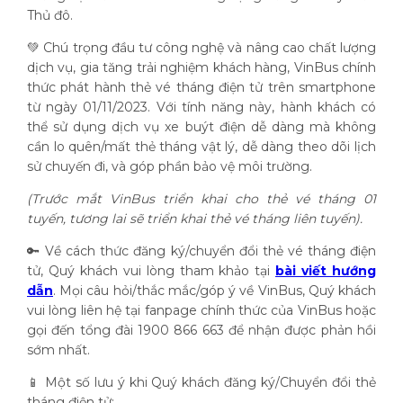
Thủ đô.
💚 Chú trọng đầu tư công nghệ và nâng cao chất lượng
dịch vụ, gia tăng trải nghiệm khách hàng, VinBus chính
thức phát hành thẻ vé tháng điện tử trên smartphone
từ ngày 01/11/2023. Với tính năng này, hành khách có
thể sử dụng dịch vụ xe buýt điện dễ dàng mà không
cần lo quên/mất thẻ tháng vật lý, dễ dàng theo dõi lịch
sử chuyến đi, và góp phần bảo vệ môi trường.
(Trước mắt VinBus triển khai cho thẻ vé tháng 01
tuyến, tương lai sẽ triển khai thẻ vé tháng liên tuyến).
🔑 Về cách thức đăng ký/chuyển đổi thẻ vé tháng điện
tử, Quý khách vui lòng tham khảo tại
bài viết hướng
dẫn
. Mọi câu hỏi/thắc mắc/góp ý về VinBus, Quý khách
vui lòng liên hệ tại fanpage chính thức của VinBus hoặc
gọi đến tổng đài 1900 866 663 để nhận được phản hồi
sớm nhất.
📱 Một số lưu ý khi Quý khách đăng ký/Chuyển đổi thẻ
tháng điện tử: