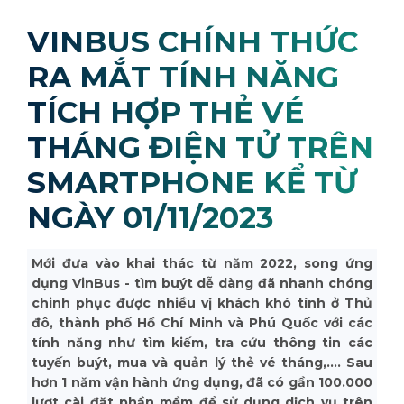
VINBUS CHÍNH THỨC
RA MẮT TÍNH NĂNG
TÍCH HỢP THẺ VÉ
THÁNG ĐIỆN TỬ TRÊN
SMARTPHONE KỂ TỪ
NGÀY 01/11/2023
Mới đưa vào khai thác từ năm 2022, song ứng
dụng VinBus - tìm buýt dễ dàng đã nhanh chóng
chinh phục được nhiều vị khách khó tính ở Thủ
đô, thành phố Hồ Chí Minh và Phú Quốc với các
tính năng như tìm kiếm, tra cứu thông tin các
tuyến buýt, mua và quản lý thẻ vé tháng,.... Sau
hơn 1 năm vận hành ứng dụng, đã có gần 100.000
lượt cài đặt phần mềm để sử dụng dịch vụ trên