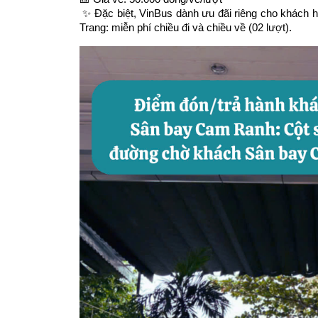
 ✨ Đặc biệt, VinBus dành ưu đãi riêng cho khách hàng sử dụng dịch vụ của Vinpearl/Vinwonders/Vinpearl Harbour Nha 
Trang: miễn phí chiều đi và chiều về (02 lượt).