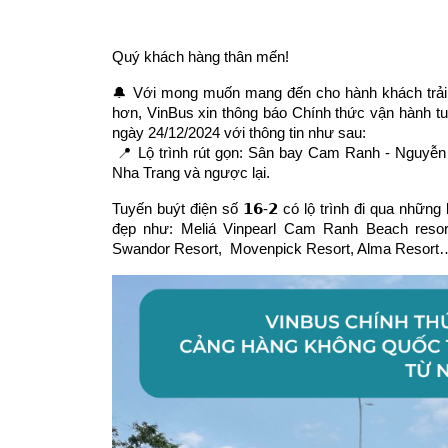
Quý khách hàng thân mến!
🔔 Với mong muốn mang đến cho hành khách trải n
hơn, VinBus xin thông báo Chính thức vận hành tuy
ngày 24/12/2024 với thông tin như sau:
 📍 Lộ trình rút gọn: Sân bay Cam Ranh - Nguyễn Tất Thành - Nguyễn Đức Cảnh - Hoàng Diệu - Trần Phú - Vinpearl 
Nha Trang và ngược lại.
Tuyến buýt điện số 𝟭𝟲-𝟮 có lộ trình đi qua nhữn
đẹp như: Meliá Vinpearl Cam Ranh Beach res
Swandor Resort,  Movenpick Resort, Alma Resort