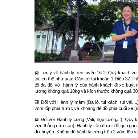
🛄 Lưu ý về hành lý trên tuyến 16-2: Quý khách vui
tải, cụ thể như sau: 
Căn cứ tại khoản 1 Điều 37 Th
tối đa đối với hành lý của hành khách đi xe buýt
lượng không quá 10kg và kích thước không quá 3
🎒 Đối với Hành lý mềm (Ba lô, túi xách, túi vải,
vòm lốp phía trước và khoang để đồ phía cuối xe (
🛄 Đối với Hành lý cứng (Vali, hộp cứng,...): Quý kh
vực thẳng cửa sau). Hành lý cần được để gọn gàng, c
di chuyển. Không để hành lý cứng trên 2 vòm lốp và