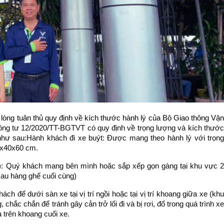
 lòng tuân thủ quy định về kích thước hành lý của Bộ Giao thông Vận 
ông tư 12/2020/TT-BGTVT có quy định về trọng lượng và kích thước
 như sau:Hành khách đi xe buýt: Được mang theo hành lý với trọng 
0x40x60 cm.
...): Quý khách mang bên mình hoặc sắp xếp gọn gàng tại khu vực 2 
sau hàng ghế cuối cùng)
ách để dưới sàn xe tại vị trí ngồi hoặc tại vị trí khoang giữa xe (khu 
hắc chắn để tránh gây cản trở lối đi và bị rơi, đổ trong quá trình xe 
 trên khoang cuối xe.