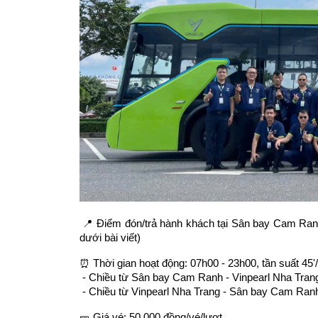
 📍 Điểm đón/trả hành khách tại Sân bay Cam Ra
dưới bài viết)
⏰ Thời gian hoạt động: 07h00 - 23h00, tần suất 45
 - Chiều từ Sân bay Cam Ranh - Vinpearl Nha Tran
 - Chiều từ Vinpearl Nha Trang - Sân bay Cam Ran
🎫 Giá vé: 50.000 đồng/vé/lượt