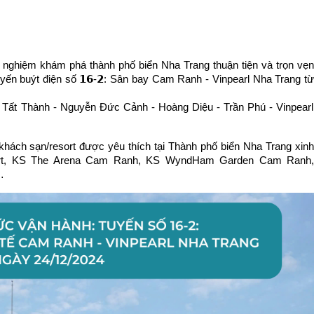
ghiệm khám phá thành phố biển Nha Trang thuận tiện và trọn vẹn 
ến buýt điện số 𝟭𝟲-𝟮: Sân bay Cam Ranh - Vinpearl Nha Trang từ 
g khách sạn/resort được yêu thích tại Thành phố biển Nha Trang xinh 
ort, KS The Arena Cam Ranh, KS WyndHam Garden Cam Ranh, 
…