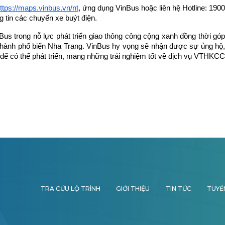
ttps://maps.vinbus.vn/nt
, ứng dụng VinBus hoặc liên hệ Hotline: 1900 
 tin các chuyến xe buýt điện.
us trong nỗ lực phát triển giao thông công cộng xanh đồng thời góp 
i thành phố biển Nha Trang. VinBus hy vọng sẽ nhận được sự ủng hộ, 
ể có thể phát triển, mang những trải nghiệm tốt về dịch vụ VTHKCC 
TRA CỨU LỘ TRÌNH
GIỚI THIỆU
TIN TỨC
TUYỂ